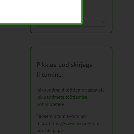
Arhiiv
Arhiiv
Pikk.ee uudiskirjaga
liitumine.
Isikuandmeid töötleme vastavalt
Isikuandmete töötlemise
põhimõtetele
Täpsem liitumisvorm on
leitav
https://www.pikk.ee/liitu-
uudiskirjaga/