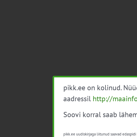
pikk.ee on kolinud. Nü
aadressil
http://maainf
Soovi korral saab lähem
pikk.ee uudiskirjaga liitunud saavad edaspidi