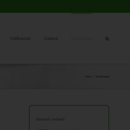
Valdkonnad
Uudised
Sündmused
Kodu
Sündmused
Viimased uudised