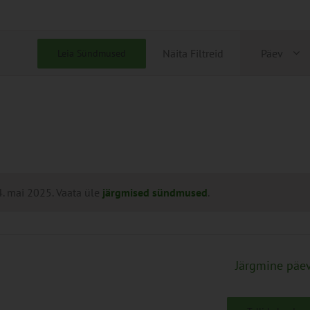
Sünd
Näita Filtreid
Päev
Leia Sündmused
View
Navig
. mai 2025. Vaata üle
järgmised sündmused
.
Järgmine päe