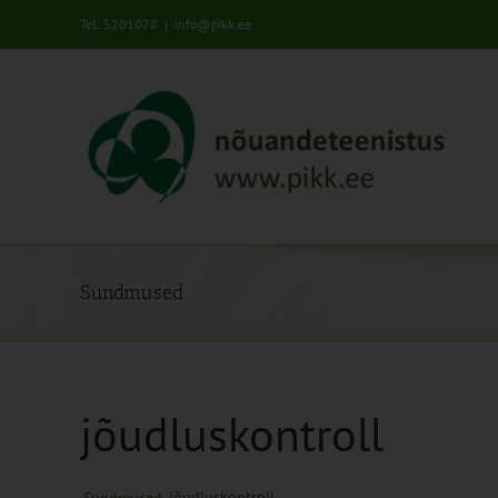
Skip
Tel: 5201078
|
info@pikk.ee
to
content
Sündmused
jõudluskontroll
jõudluskontroll