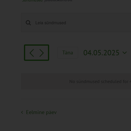
Sündmused
Sündmused
Enter
Keyword.
Search
Search
and
for
Views
04.05.2025
Täna
Sündmused
Navigation
Vali
by
kuupäev.
Keyword.
No sündmused scheduled for 4
Eelmine päev