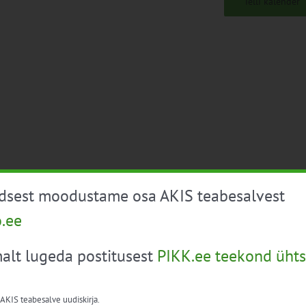
Telli kalender
üdsest moodustame osa AKIS teabesalvest
o.ee
alt lugeda postitusest
PIKK.ee teekond ühts
 AKIS teabesalve uudiskirja.