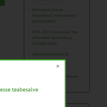
Käsiraamat „Erksad
võrgustikud“ innovatsiooni
eestvedajatele
ESEE 2025 esitas pilgu “hea
põllumehe” kuvandile ja
nõustaja rollile
Isikukaitsevahendid ja
ohutusnõuded
taimekaitsetöödel
Mida näitavad toiduohutuse
seirearuanded
esse teabesalve