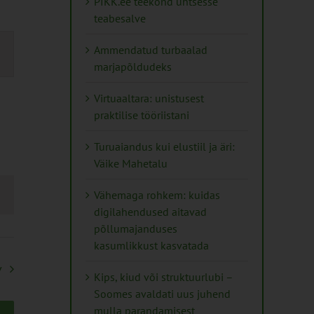
PIKK.ee teekond ühtsesse
teabesalve
mus
Ammendatud turbaalad
s
marjapõldudeks
ation
Virtuaaltara: unistusest
praktilise tööriistani
Turuaiandus kui elustiil ja äri:
Väike Mahetalu
Vähemaga rohkem: kuidas
digilahendused aitavad
põllumajanduses
kasumlikkust kasvatada
v
Kips, kiud või struktuurlubi –
Soomes avaldati uus juhend
mulla parandamisest