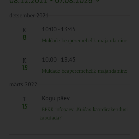
08.12.2021
 - 
07.08.2026
Search
Naviga
Filtreid
Vali
and
detsember 2021
kuupäev.
Views
Navigation
10:00
-
13:45
K
8
Muldade heaperemehelik majandamine
10:00
-
13:45
K
15
Muldade heaperemehelik majandamine
märts 2022
Kogu päev
T
15
EPKK infopäev „Kuidas kaardirakendusi
kasutada?“