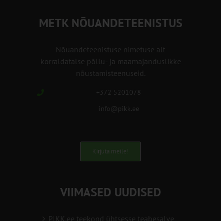
METK NÕUANDETEENISTUS
Nõuandeteenistuse nimetuse alt
korraldatalse põllu- ja maamajanduslikke
nõustamisteenuseid.
+372 5201078
info@pikk.ee
Kirjuta meile!
VIIMASED UUDISED
PIKK.ee teekond ühtsesse teabesalve