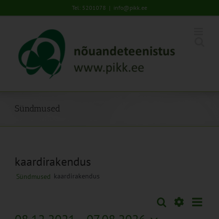
Skip
Tel: 5201078
|
info@pikk.ee
to
content
Sündmused
kaardirakendus
kaardirakendus
Sündmused
Sünd
Otsi
Sündmused
Lühiva
Views
Näita