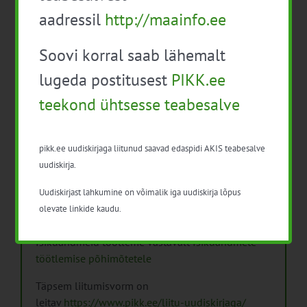
aadressil
http://maainfo.ee
Soovi korral saab lähemalt
lugeda postitusest
PIKK.ee
Arhiiv
teekond ühtsesse teabesalve
Arhiiv
pikk.ee uudiskirjaga liitunud saavad edaspidi AKIS teabesalve
uudiskirja.
Uudiskirjast lahkumine on võimalik iga uudiskirja lõpus
Pikk.ee uudiskirjaga liitumine.
olevate linkide kaudu.
Isikuandmeid töötleme vastavalt
Isikuandmete
töötlemise põhimõtetele
Täpsem liitumisvorm on
leitav
https://www.pikk.ee/liitu-uudiskirjaga/