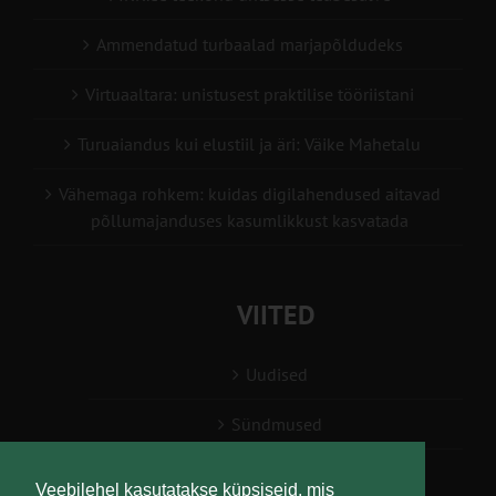
Ammendatud turbaalad marjapõldudeks
Virtuaaltara: unistusest praktilise tööriistani
Turuaiandus kui elustiil ja äri: Väike Mahetalu
Vähemaga rohkem: kuidas digilahendused aitavad
põllumajanduses kasumlikkust kasvatada
VIITED
Uudised
Sündmused
Konsulent, nõustaja
Veebilehel kasutatakse küpsiseid, mis