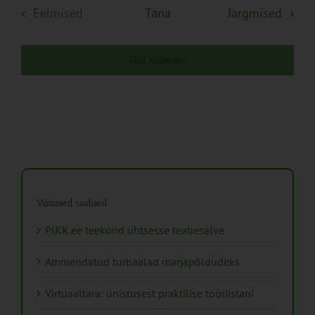
Sünd
Eelmised
Täna
Järgmised
Sündmused
Telli kalender
Viimased uudised
PIKK.ee teekond ühtsesse teabesalve
Ammendatud turbaalad marjapõldudeks
Virtuaaltara: unistusest praktilise tööriistani