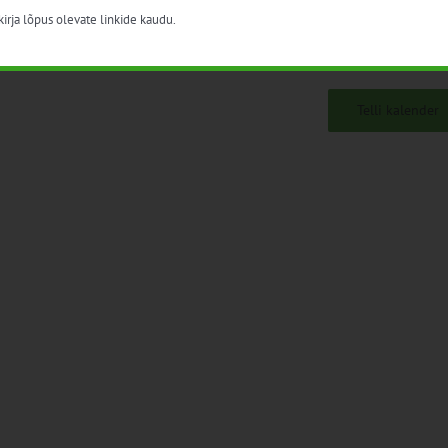
irja lõpus olevate linkide kaudu.
Telli kalender