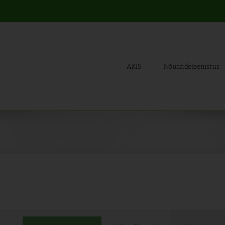
AKIS
Nõuandeteenistus
Sünd