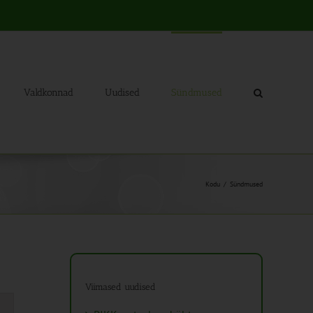
Valdkonnad
Uudised
Sündmused
Kodu
Sündmused
Viimased uudised
mus