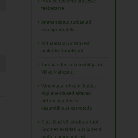
PIKK.ee teekond ühtsesse
teabesalve
tion
Ammendatud turbaalad
marjapõldudeks
Virtuaaltara: unistusest
praktilise tööriistani
Turuaiandus kui elustiil ja äri:
Väike Mahetalu
Vähemaga rohkem: kuidas
digilahendused aitavad
põllumajanduses
kasumlikkust kasvatada
Kips, kiud või struktuurlubi –
Soomes avaldati uus juhend
mulla parandamisest