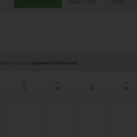
Näita Filtreid
Nädal
Leia Sündmused
Views
Naviga
dagi. Vaata üle
järgmised sündmused
.
N
R
L
P
13
14
15
16