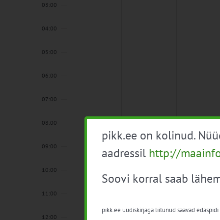
03:00
04:00
05:00
06:00
07:00
08:00
pikk.ee on kolinud. Nü
09:00
aadressil
http://maainf
10:00
Soovi korral saab lähem
11:00
pikk.ee uudiskirjaga liitunud saavad edaspidi
12:00