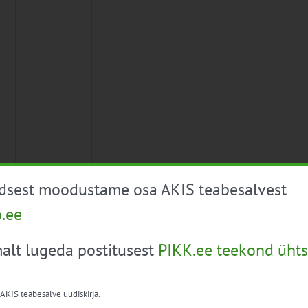
üdsest moodustame osa AKIS teabesalvest
o.ee
alt lugeda postitusest
PIKK.ee teekond ühts
 AKIS teabesalve uudiskirja.