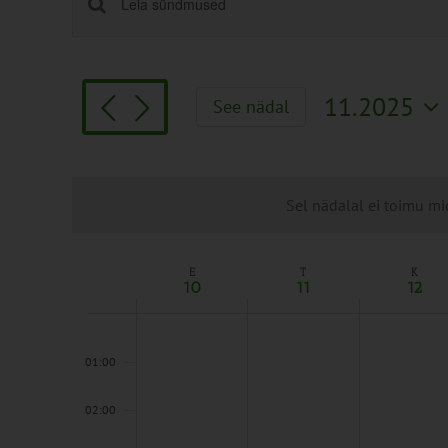
Sündmused
Enter
Keyword.
Search
Search
and
for
Views
11.2025
See nädal
Sündmused
Navigation
Vali
by
kuupäev.
Keyword.
Sel nädalal ei toimu mi
E
T
K
Week
10
11
12
of
Sündmused
00:00
01:00
02:00