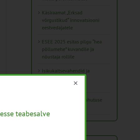
Käsiraamat „Erksad
võrgustikud“ innovatsiooni
eestvedajatele
ESEE 2025 esitas pilgu “hea
põllumehe” kuvandile ja
nõustaja rollile
Isikukaitsevahendid ja
ohutusnõuded
taimekaitsetöödel
Mida näitavad toiduohutuse
seirearuanded
esse teabesalve