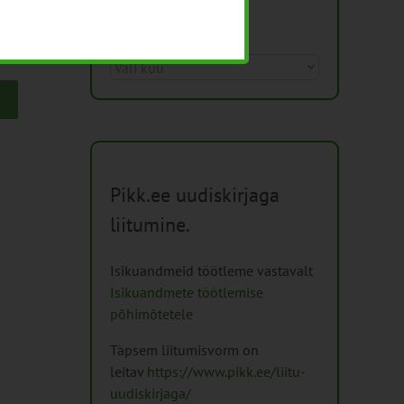
Arhiiv
Arhiiv
Pikk.ee uudiskirjaga
liitumine.
Isikuandmeid töötleme vastavalt
Isikuandmete töötlemise
põhimõtetele
Täpsem liitumisvorm on
leitav
https://www.pikk.ee/liitu-
uudiskirjaga/