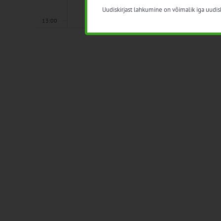
Uudiskirjast lahkumine on võimalik iga uudisk
13:00
14:00
15:00
16:00
17:00
18:00
19:00
20:00
21:00