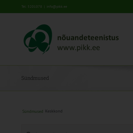
Skip
Tel: 5201078
|
info@pikk.ee
to
content
Sündmused
Keskkond
Sündmused