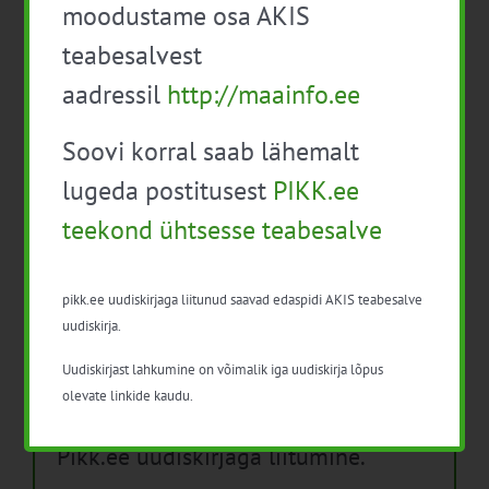
moodustame osa AKIS
Isikukaitsevahendid ja ohutusnõuded
teabesalvest
taimekaitsetöödel
aadressil
http://maainfo.ee
Mida näitavad toiduohutuse seirearuanded
Soovi korral saab lähemalt
lugeda postitusest
PIKK.ee
teekond ühtsesse teabesalve
Arhiiv
Arhiiv
pikk.ee uudiskirjaga liitunud saavad edaspidi AKIS teabesalve
uudiskirja.
Uudiskirjast lahkumine on võimalik iga uudiskirja lõpus
olevate linkide kaudu.
Pikk.ee uudiskirjaga liitumine.