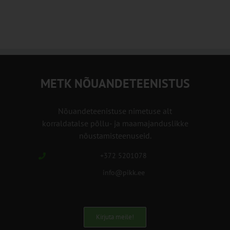
METK NÕUANDETEENISTUS
Nõuandeteenistuse nimetuse alt
korraldatalse põllu- ja maamajanduslikke
nõustamisteenuseid.
+372 5201078
info@pikk.ee
Kirjuta meile!