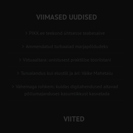
VIIMASED UUDISED
PIKK.ee teekond ühtsesse teabesalve
Ammendatud turbaalad marjapõldudeks
Virtuaaltara: unistusest praktilise tööriistani
Turuaiandus kui elustiil ja äri: Väike Mahetalu
Vähemaga rohkem: kuidas digilahendused aitavad
põllumajanduses kasumlikkust kasvatada
VIITED