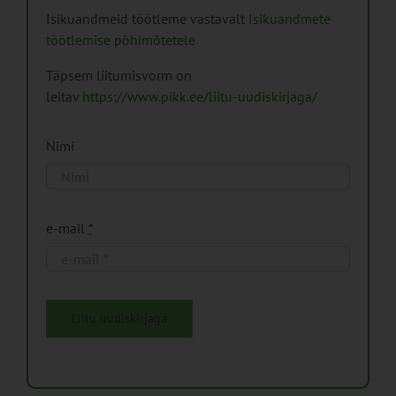
Isikuandmeid töötleme vastavalt
Isikuandmete
töötlemise põhimõtetele
Täpsem liitumisvorm on
leitav
https://www.pikk.ee/liitu-uudiskirjaga/
Nimi
e-mail
*
Liitu uudiskirjaga