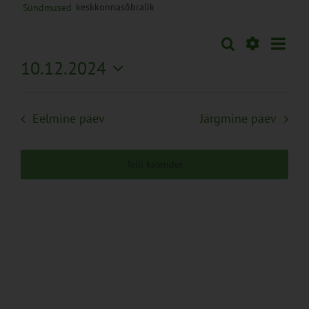
keskkonnasõbralik
Sündmused
Sünd
Otsi
Sündmused
Päev
Views
Näita
10.12.2024
Search
Naviga
Filtreid
Vali
and
kuupäev.
Views
Eelmine päev
Järgmine päev
Navigation
Telli kalender