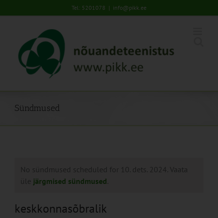
Skip
Tel: 5201078
|
info@pikk.ee
to
content
Sündmused
No sündmused scheduled for 10. dets. 2024. Vaata
üle
järgmised sündmused
.
keskkonnasõbralik