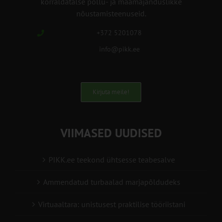
korraldatalse põllu- ja maamajanduslikke
nõustamisteenuseid.
+372 5201078
info@pikk.ee
Kirjuta meile!
VIIMASED UUDISED
PIKK.ee teekond ühtsesse teabesalve
Ammendatud turbaalad marjapõldudeks
Virtuaaltara: unistusest praktilise tööriistani