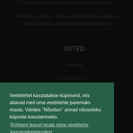
Turuaiandus kui elustiil ja äri: Väike Mahetalu
Vähemaga rohkem: kuidas digilahendused aitavad
põllumajanduses kasumlikkust kasvatada
VIITED
Uudised
Sündmused
Konsulent, nõustaja
Veebilehel kasutatakse küpsiseid, mis
aitavad meil oma veebilehte paremaks
Teabesalv
muuta. Valides "Nõustun" annad nõusoleku
küpsiste kasutamiseks.
Liitu uudiskirjaga
Rohkem teavet leiate meie veebilehe
kasutustingimustest.