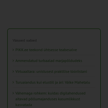
Viimased uudised
PIKK.ee teekond ühtsesse teabesalve
Ammendatud turbaalad marjapõldudeks
Virtuaaltara: unistusest praktilise tööriistani
Turuaiandus kui elustiil ja äri: Väike Mahetalu
Vähemaga rohkem: kuidas digilahendused
aitavad põllumajanduses kasumlikkust
kasvatada