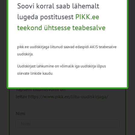
Soovi korral saab lähemalt
Arhiiv
lugeda postitusest
PIKK.ee
teekond ühtsesse teabesalve
pikk.ee uudiskirjaga liitunud saavad edaspidi AKIS teabesalve
Pikk.ee uudiskirjaga liitumine.
uudiskirja.
Uudiskirjast lahkumine on võimalik iga uudiskirja lõpus
Isikuandmeid töötleme vastavalt
Isikuandmete
olevate linkide kaudu.
töötlemise põhimõtetele
Täpsem liitumisvorm on
leitav
https://www.pikk.ee/liitu-uudiskirjaga/
Nimi