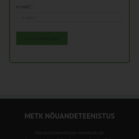
e-mail
*
Liitu uudiskirjaga
METK NÕUANDETEENISTUS
Nõuandeteenistuse nimetuse alt