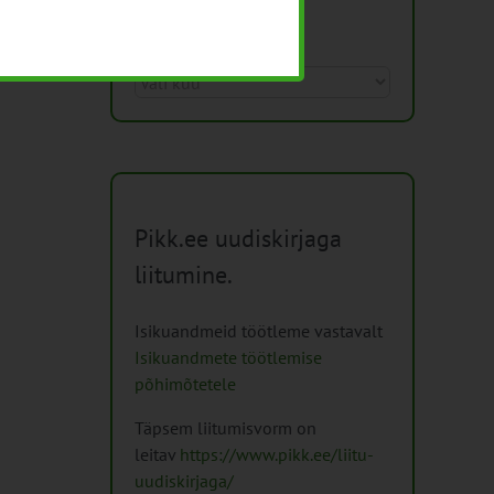
Arhiiv
Arhiiv
Pikk.ee uudiskirjaga
liitumine.
Isikuandmeid töötleme vastavalt
Isikuandmete töötlemise
põhimõtetele
Täpsem liitumisvorm on
leitav
https://www.pikk.ee/liitu-
uudiskirjaga/