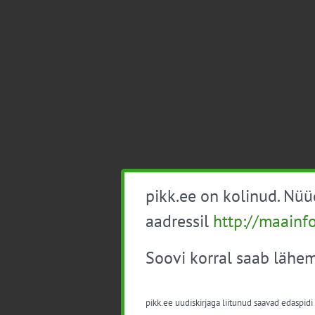
pikk.ee on kolinud. Nü
aadressil
http://maainf
Soovi korral saab lähem
pikk.ee uudiskirjaga liitunud saavad edaspidi