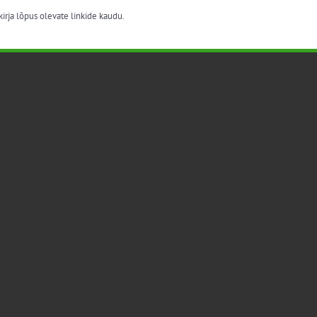
irja lõpus olevate linkide kaudu.