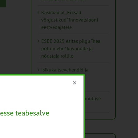
Käsiraamat „Erksad
võrgustikud“ innovatsiooni
eestvedajatele
ESEE 2025 esitas pilgu “hea
põllumehe” kuvandile ja
nõustaja rollile
Isikukaitsevahendid ja
ohutusnõuded
taimekaitsetöödel
Mida näitavad toiduohutuse
seirearuanded
esse teabesalve