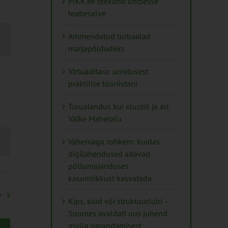
PIKK.ee teekond ühtsesse
teabesalve
mus
Ammendatud turbaalad
s
marjapõldudeks
ation
Virtuaaltara: unistusest
praktilise tööriistani
Turuaiandus kui elustiil ja äri:
Väike Mahetalu
Vähemaga rohkem: kuidas
digilahendused aitavad
põllumajanduses
kasumlikkust kasvatada
v
Kips, kiud või struktuurlubi –
Soomes avaldati uus juhend
mulla parandamisest