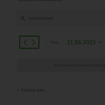
Sündmused
Sündmused
Enter
Keyword.
Search
Search
and
for
Views
11.06.2025
Täna
Sündmused
Navigation
Vali
by
kuupäev.
Keyword.
No sündmused scheduled for 11.
Eelmine päev