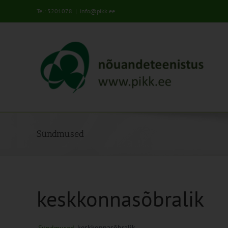
Skip
Tel: 5201078
|
info@pikk.ee
to
content
Sündmused
keskkonnasõbralik
keskkonnasõbralik