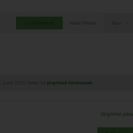
Sünd
Näita Filtreid
Päev
Leia Sündmused
View
Navig
 juuni 2025. Vaata üle
järgmised sündmused
.
Järgmine päe