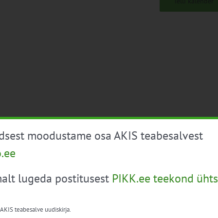
Telli kalender
üdsest moodustame osa AKIS teabesalvest
o.ee
alt lugeda postitusest
PIKK.ee teekond ühts
 AKIS teabesalve uudiskirja.