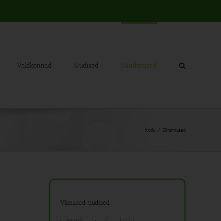
Valdkonnad
Uudised
Sündmused
Kodu
Sündmused
Viimased uudised