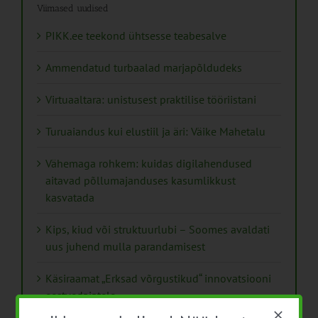
Viimased uudised
PIKK.ee teekond ühtsesse teabesalve
Ammendatud turbaalad marjapõldudeks
Virtuaaltara: unistusest praktilise tööriistani
Turuaiandus kui elustiil ja äri: Väike Mahetalu
Vähemaga rohkem: kuidas digilahendused
aitavad põllumajanduses kasumlikkust
kasvatada
Kips, kiud või struktuurlubi – Soomes avaldati
uus juhend mulla parandamisest
Käsiraamat „Erksad võrgustikud“ innovatsiooni
eestvedajatele