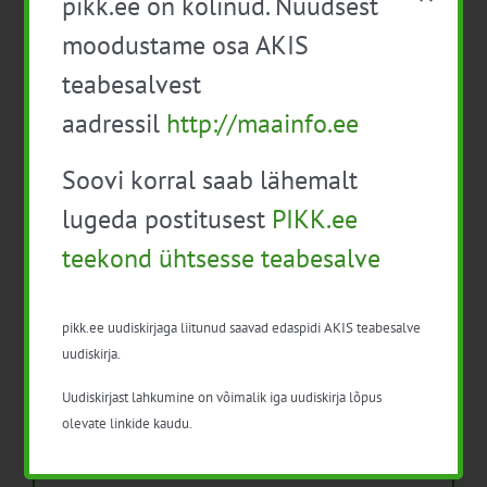
pikk.ee on kolinud. Nüüdsest
ESEE 2025 esitas pilgu “hea põllumehe”
moodustame osa AKIS
kuvandile ja nõustaja rollile
teabesalvest
Isikukaitsevahendid ja ohutusnõuded
taimekaitsetöödel
aadressil
http://maainfo.ee
Mida näitavad toiduohutuse seirearuanded
Soovi korral saab lähemalt
lugeda postitusest
PIKK.ee
teekond ühtsesse teabesalve
Arhiiv
pikk.ee uudiskirjaga liitunud saavad edaspidi AKIS teabesalve
uudiskirja.
Arhiiv
Uudiskirjast lahkumine on võimalik iga uudiskirja lõpus
olevate linkide kaudu.