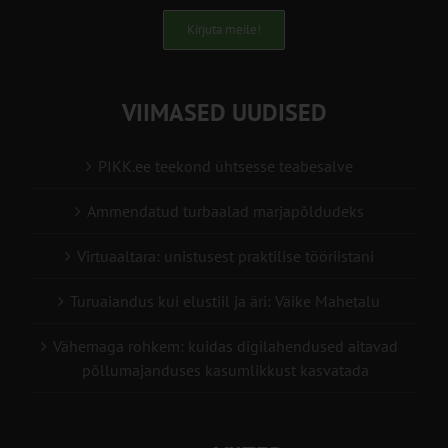
Kirjuta meile!
VIIMASED UUDISED
PIKK.ee teekond ühtsesse teabesalve
Ammendatud turbaalad marjapõldudeks
Virtuaaltara: unistusest praktilise tööriistani
Turuaiandus kui elustiil ja äri: Väike Mahetalu
Vähemaga rohkem: kuidas digilahendused aitavad
põllumajanduses kasumlikkust kasvatada