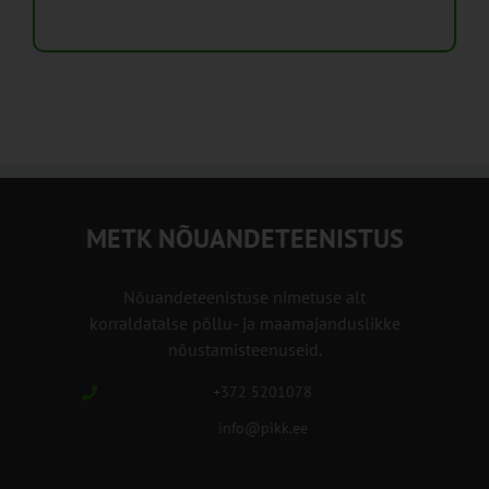
METK NÕUANDETEENISTUS
Nõuandeteenistuse nimetuse alt
korraldatalse põllu- ja maamajanduslikke
nõustamisteenuseid.
+372 5201078
info@pikk.ee