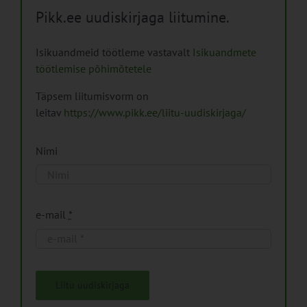
Pikk.ee uudiskirjaga liitumine.
Isikuandmeid töötleme vastavalt
Isikuandmete
töötlemise põhimõtetele
Täpsem liitumisvorm on
leitav
https://www.pikk.ee/liitu-uudiskirjaga/
Nimi
e-mail
*
Liitu uudiskirjaga