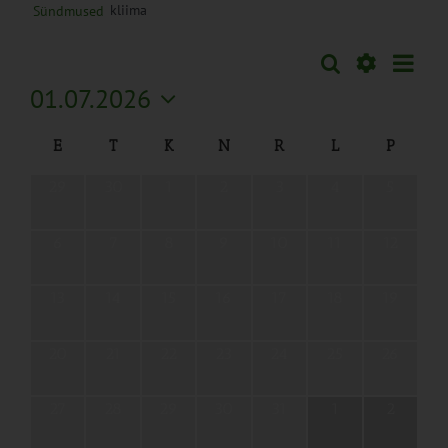
kliima
Sündmused
Sünd
Otsi
Sündmused
Kuu
Views
Näita
01.07.2026
Search
Naviga
Filtreid
Vali
and
Calendar
E
T
K
N
R
L
P
kuupäev.
Views
of
Navigation
0
0
0
0
0
0
0
29
30
1
2
3
4
5
Sündmused
sündmused,
sündmused,
sündmused,
sündmused,
sündmused,
sündmused,
sündmus
0
0
0
0
0
0
0
6
7
8
9
10
11
12
sündmused,
sündmused,
sündmused,
sündmused,
sündmused,
sündmused,
sündmus
0
0
0
0
0
0
0
13
14
15
16
17
18
19
sündmused,
sündmused,
sündmused,
sündmused,
sündmused,
sündmused,
sündmuse
0
0
0
0
0
0
0
20
21
22
23
24
25
26
sündmused,
sündmused,
sündmused,
sündmused,
sündmused,
sündmused,
sündmuse
0
0
0
0
0
0
0
27
28
29
30
31
1
2
sündmused,
sündmused,
sündmused,
sündmused,
sündmused,
sündmused,
sündmus