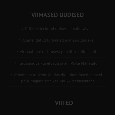
VIIMASED UUDISED
PIKK.ee teekond ühtsesse teabesalve
Ammendatud turbaalad marjapõldudeks
Virtuaaltara: unistusest praktilise tööriistani
Turuaiandus kui elustiil ja äri: Väike Mahetalu
Vähemaga rohkem: kuidas digilahendused aitavad
põllumajanduses kasumlikkust kasvatada
VIITED