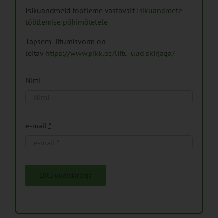
Isikuandmeid töötleme vastavalt
Isikuandmete
töötlemise põhimõtetele
Täpsem liitumisvorm on
leitav
https://www.pikk.ee/liitu-uudiskirjaga/
Nimi
e-mail
*
Liitu uudiskirjaga