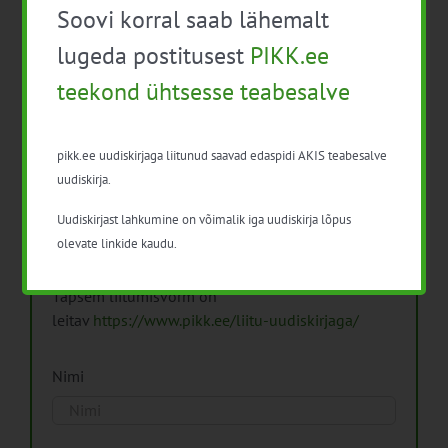
Soovi korral saab lähemalt
Arhiiv
lugeda postitusest
PIKK.ee
teekond ühtsesse teabesalve
pikk.ee uudiskirjaga liitunud saavad edaspidi AKIS teabesalve
Pikk.ee uudiskirjaga liitumine.
uudiskirja.
Uudiskirjast lahkumine on võimalik iga uudiskirja lõpus
Isikuandmeid töötleme vastavalt
Isikuandmete
olevate linkide kaudu.
töötlemise põhimõtetele
Täpsem liitumisvorm on
leitav
https://www.pikk.ee/liitu-uudiskirjaga/
Nimi