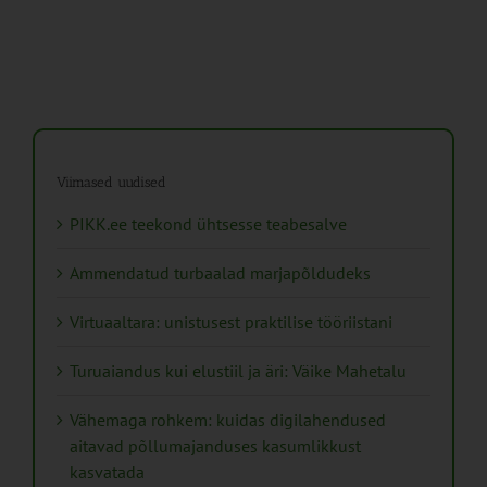
Viimased uudised
PIKK.ee teekond ühtsesse teabesalve
Ammendatud turbaalad marjapõldudeks
Virtuaaltara: unistusest praktilise tööriistani
Turuaiandus kui elustiil ja äri: Väike Mahetalu
Vähemaga rohkem: kuidas digilahendused
aitavad põllumajanduses kasumlikkust
kasvatada