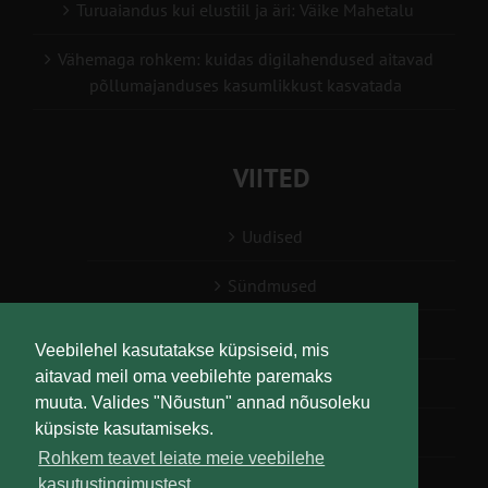
Turuaiandus kui elustiil ja äri: Väike Mahetalu
Vähemaga rohkem: kuidas digilahendused aitavad
põllumajanduses kasumlikkust kasvatada
VIITED
Uudised
Sündmused
Konsulent, nõustaja
Veebilehel kasutatakse küpsiseid, mis
aitavad meil oma veebilehte paremaks
Teabesalv
muuta. Valides "Nõustun" annad nõusoleku
küpsiste kasutamiseks.
Liitu uudiskirjaga
Rohkem teavet leiate meie veebilehe
kasutustingimustest.