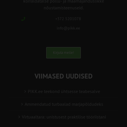
korraldatalse põllu- ja maamajanduslikke
nõustamisteenuseid.
+372 5201078
info@pikk.ee
Kirjuta meile!
VIIMASED UUDISED
PIKK.ee teekond ühtsesse teabesalve
Ammendatud turbaalad marjapõldudeks
Virtuaaltara: unistusest praktilise tööriistani