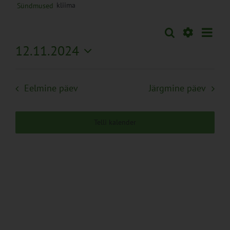
kliima
Sündmused
Sünd
Otsi
Sündmused
Päev
Views
Näita
12.11.2024
Search
Naviga
Filtreid
Vali
and
kuupäev.
Views
Eelmine päev
Järgmine päev
Navigation
Telli kalender