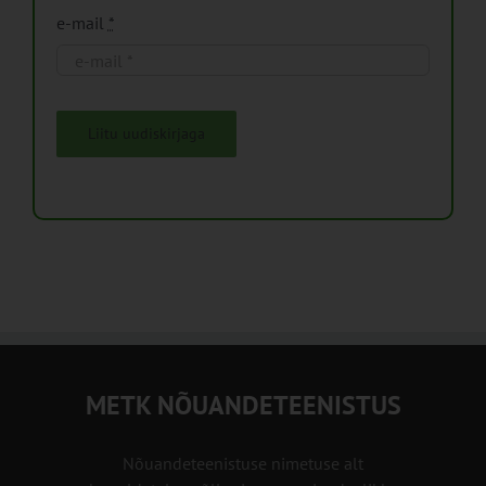
e-mail
*
Liitu uudiskirjaga
METK NÕUANDETEENISTUS
Nõuandeteenistuse nimetuse alt