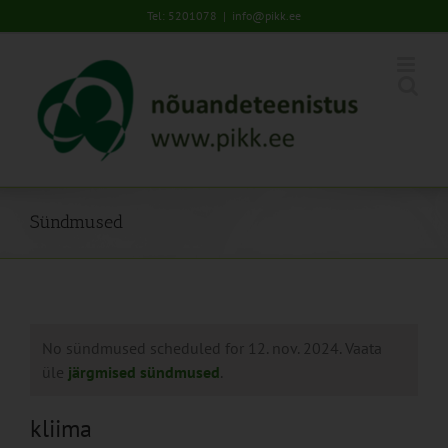
Skip
Tel: 5201078
|
info@pikk.ee
to
content
Sündmused
No sündmused scheduled for 12. nov. 2024. Vaata
üle
järgmised sündmused
.
kliima