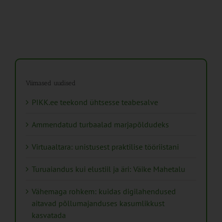
Viimased uudised
PIKK.ee teekond ühtsesse teabesalve
Ammendatud turbaalad marjapõldudeks
Virtuaaltara: unistusest praktilise tööriistani
Turuaiandus kui elustiil ja äri: Väike Mahetalu
Vähemaga rohkem: kuidas digilahendused
aitavad põllumajanduses kasumlikkust
kasvatada