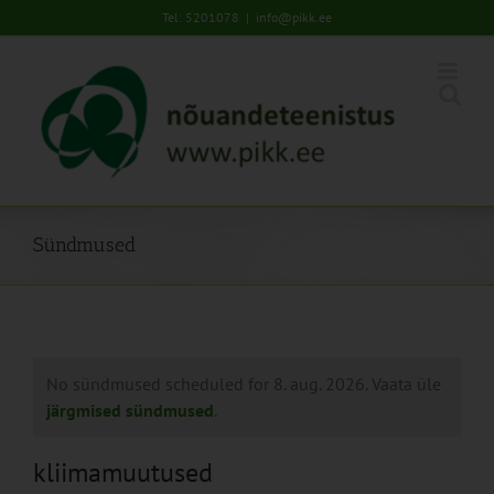
Skip
Tel: 5201078
|
info@pikk.ee
to
content
Sündmused
No sündmused scheduled for 8. aug. 2026. Vaata üle
järgmised sündmused
.
kliimamuutused