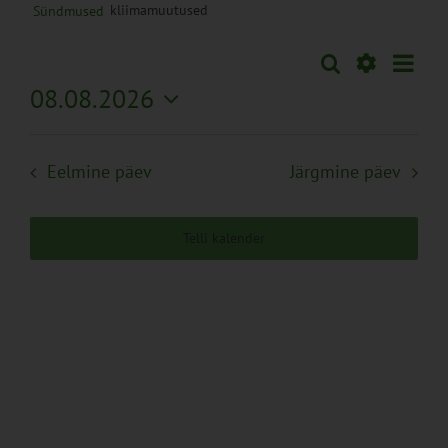
kliimamuutused
Sündmused
Sünd
Otsi
Sündmused
Päev
Views
Näita
08.08.2026
Search
Naviga
Filtreid
Vali
and
kuupäev.
Views
Eelmine päev
Järgmine päev
Navigation
Telli kalender