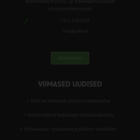
korraldatalse põllu- ja maamajanduslikke
nõustamisteenuseid.
+372 5201078
info@pikk.ee
Kirjuta meile!
VIIMASED UUDISED
PIKK.ee teekond ühtsesse teabesalve
Ammendatud turbaalad marjapõldudeks
Virtuaaltara: unistusest praktilise tööriistani