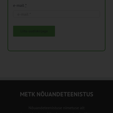
e-mail
*
Liitu uudiskirjaga
METK NÕUANDETEENISTUS
Nõuandeteenistuse nimetuse alt