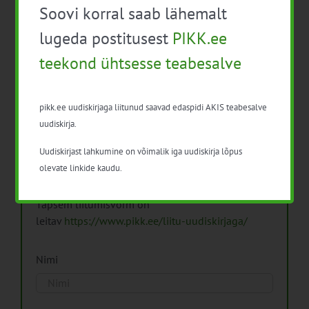
Soovi korral saab lähemalt
Arhiiv
lugeda postitusest
PIKK.ee
teekond ühtsesse teabesalve
pikk.ee uudiskirjaga liitunud saavad edaspidi AKIS teabesalve
Pikk.ee uudiskirjaga liitumine.
uudiskirja.
Uudiskirjast lahkumine on võimalik iga uudiskirja lõpus
Isikuandmeid töötleme vastavalt
Isikuandmete
olevate linkide kaudu.
töötlemise põhimõtetele
Täpsem liitumisvorm on
leitav
https://www.pikk.ee/liitu-uudiskirjaga/
Nimi