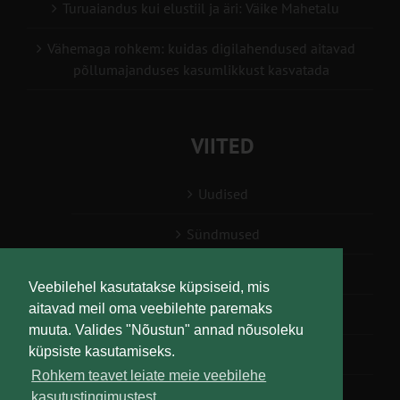
Turuaiandus kui elustiil ja äri: Väike Mahetalu
Vähemaga rohkem: kuidas digilahendused aitavad
põllumajanduses kasumlikkust kasvatada
VIITED
Uudised
Sündmused
Konsulent, nõustaja
Veebilehel kasutatakse küpsiseid, mis
aitavad meil oma veebilehte paremaks
Teabesalv
muuta. Valides "Nõustun" annad nõusoleku
küpsiste kasutamiseks.
Liitu uudiskirjaga
Rohkem teavet leiate meie veebilehe
kasutustingimustest.