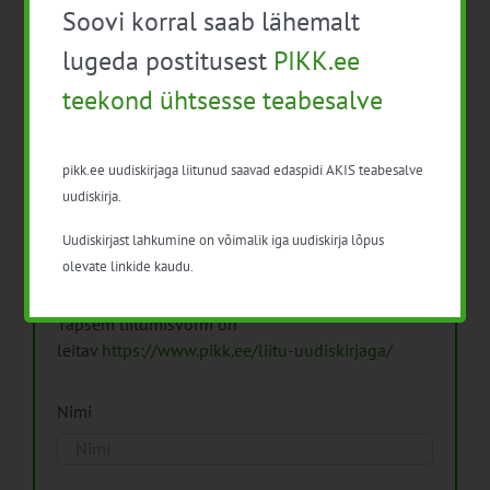
Soovi korral saab lähemalt
Arhiiv
lugeda postitusest
PIKK.ee
teekond ühtsesse teabesalve
pikk.ee uudiskirjaga liitunud saavad edaspidi AKIS teabesalve
Pikk.ee uudiskirjaga liitumine.
uudiskirja.
Uudiskirjast lahkumine on võimalik iga uudiskirja lõpus
Isikuandmeid töötleme vastavalt
Isikuandmete
olevate linkide kaudu.
töötlemise põhimõtetele
Täpsem liitumisvorm on
leitav
https://www.pikk.ee/liitu-uudiskirjaga/
Nimi