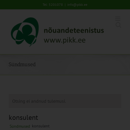
Skip
Tel: 5201078
|
info@pikk.ee
to
content
Sündmused
Otsing ei andnud tulemusi.
konsulent
konsulent
Sündmused