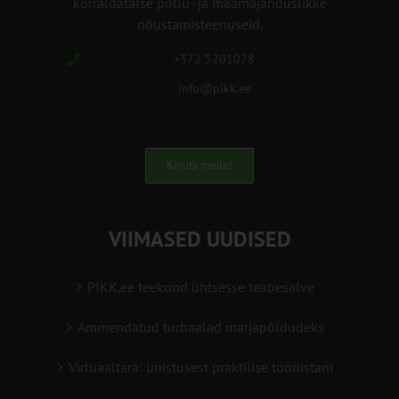
korraldatalse põllu- ja maamajanduslikke
nõustamisteenuseid.
+372 5201078
info@pikk.ee
Kirjuta meile!
VIIMASED UUDISED
PIKK.ee teekond ühtsesse teabesalve
Ammendatud turbaalad marjapõldudeks
Virtuaaltara: unistusest praktilise tööriistani