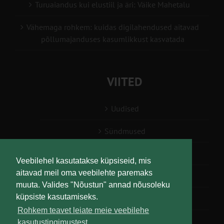
Turuaiandus kui elustiil ja äri: Väike Mahetalu
Vähemaga rohkem: kuidas digilahendused aitavad
põllumajanduses kasumlikkust kasvatada
VIITED
Uudised
Sündmused
Konsulent, nõustaja
Veebilehel kasutatakse küpsiseid, mis
aitavad meil oma veebilehte paremaks
Teabesalv
muuta. Valides "Nõustun" annad nõusoleku
küpsiste kasutamiseks.
Liitu uudiskirjaga
Rohkem teavet leiate meie veebilehe
kasutustingimustest.