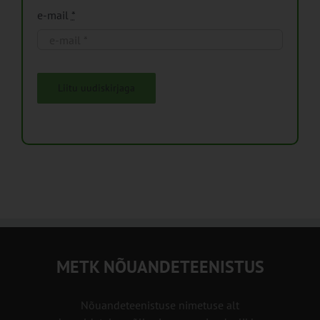
e-mail
*
Liitu uudiskirjaga
METK NÕUANDETEENISTUS
Nõuandeteenistuse nimetuse alt