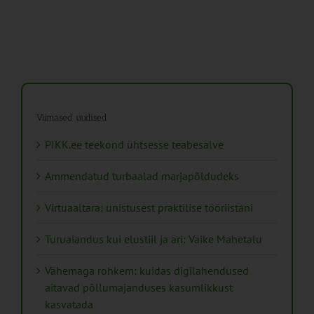
Viimased uudised
PIKK.ee teekond ühtsesse teabesalve
Ammendatud turbaalad marjapõldudeks
Virtuaaltara: unistusest praktilise tööriistani
Turuaiandus kui elustiil ja äri: Väike Mahetalu
Vähemaga rohkem: kuidas digilahendused
aitavad põllumajanduses kasumlikkust
kasvatada