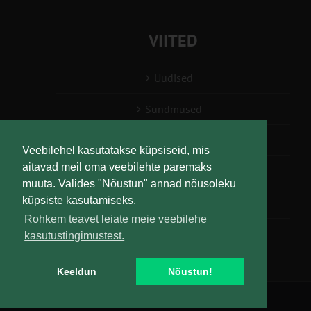
VIITED
Uudised
Sündmused
Konsulent, nõustaja
Veebilehel kasutatakse küpsiseid, mis
aitavad meil oma veebilehte paremaks
Teabesalv
muuta. Valides "Nõustun" annad nõusoleku
küpsiste kasutamiseks.
Liitu uudiskirjaga
Rohkem teavet leiate meie veebilehe
kasutustingimustest.
Keeldun
Nõustun!
Copyright
Maaelu Teadmuskeskus | All Rights Reserved