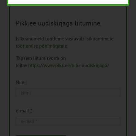
Pikk.ee uudiskirjaga liitumine.
Isikuandmeid töötleme vastavalt
Isikuandmete
töötlemise põhimõtetele
Täpsem liitumisvorm on
leitav
https://www.pikk.ee/liitu-uudiskirjaga/
Nimi
e-mail
*