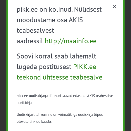
eestvedajatele
pikk.ee on kolinud. Nüüdsest
moodustame osa AKIS
ESEE 2025 esitas pilgu “hea põllumehe”
kuvandile ja nõustaja rollile
teabesalvest
Isikukaitsevahendid ja ohutusnõuded
aadressil
http://maainfo.ee
taimekaitsetöödel
Soovi korral saab lähemalt
Mida näitavad toiduohutuse seirearuanded
lugeda postitusest
PIKK.ee
teekond ühtsesse teabesalve
pikk.ee uudiskirjaga liitunud saavad edaspidi AKIS teabesalve
Arhiiv
uudiskirja.
Arhiiv
Uudiskirjast lahkumine on võimalik iga uudiskirja lõpus
olevate linkide kaudu.