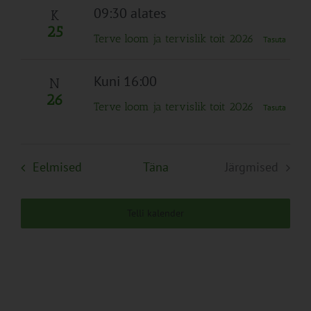
09:30 alates
K
25
Terve loom ja tervislik toit 2026
Tasuta
Kuni 16:00
N
26
Terve loom ja tervislik toit 2026
Tasuta
Sündmused
Eelmised
Täna
Järgmised
Sündmuse
Telli kalender