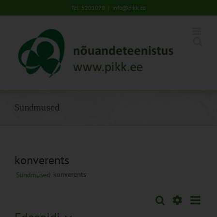
Skip
Tel: 5201078
|
info@pikk.ee
to
content
Sündmused
konverents
konverents
Sündmused
Sünd
Otsi
Sündmused
Lühiva
Views
Näita