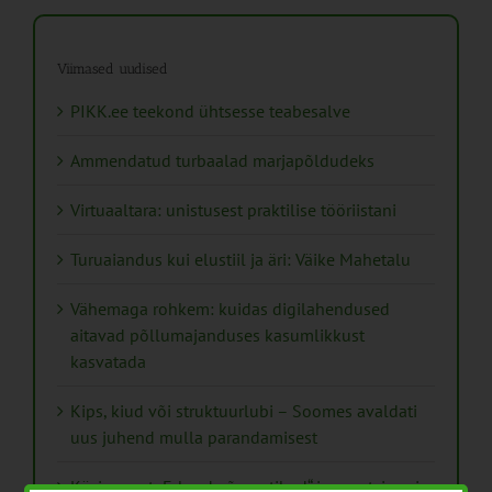
Viimased uudised
PIKK.ee teekond ühtsesse teabesalve
Ammendatud turbaalad marjapõldudeks
Virtuaaltara: unistusest praktilise tööriistani
Turuaiandus kui elustiil ja äri: Väike Mahetalu
Vähemaga rohkem: kuidas digilahendused
aitavad põllumajanduses kasumlikkust
kasvatada
Kips, kiud või struktuurlubi – Soomes avaldati
uus juhend mulla parandamisest
Käsiraamat „Erksad võrgustikud“ innovatsiooni