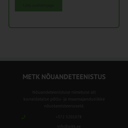
Liitu uudiskirjaga
METK NÕUANDETEENISTUS
Nõuandeteenistuse nimetuse alt
korraldatalse põllu- ja maamajanduslikke
nõustamisteenuseid.
+372 5201078
info@pikk.ee