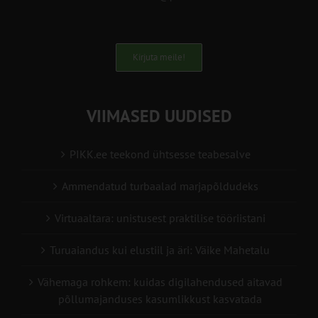
Kirjuta meile!
VIIMASED UUDISED
PIKK.ee teekond ühtsesse teabesalve
Ammendatud turbaalad marjapõldudeks
Virtuaaltara: unistusest praktilise tööriistani
Turuaiandus kui elustiil ja äri: Väike Mahetalu
Vähemaga rohkem: kuidas digilahendused aitavad
põllumajanduses kasumlikkust kasvatada