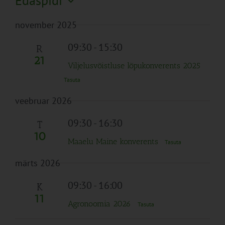
Edaspidi
Search
Naviga
Filtreid
Vali
and
november 2025
kuupäev.
Views
Navigation
09:30
-
15:30
R
21
Viljelusvõistluse lõpukonverents 2025
Tasuta
veebruar 2026
09:30
-
16:30
T
10
Maaelu Maine konverents
Tasuta
märts 2026
09:30
-
16:00
K
11
Agronoomia 2026
Tasuta