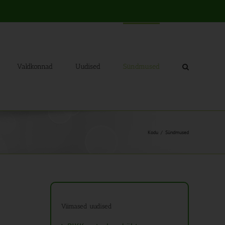
Valdkonnad
Uudised
Sündmused
Kodu
Sündmused
Viimased uudised