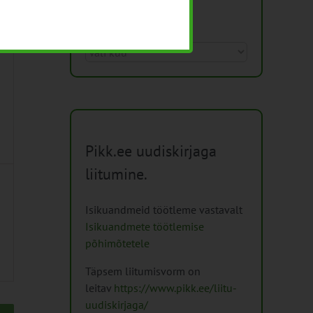
Arhiiv
Arhiiv
Pikk.ee uudiskirjaga
liitumine.
Isikuandmeid töötleme vastavalt
Isikuandmete töötlemise
põhimõtetele
Täpsem liitumisvorm on
leitav
https://www.pikk.ee/liitu-
uudiskirjaga/