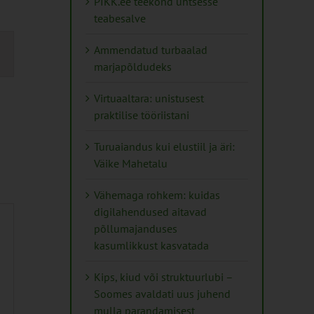
PIKK.ee teekond ühtsesse
teabesalve
mus
Ammendatud turbaalad
s
marjapõldudeks
ation
Virtuaaltara: unistusest
praktilise tööriistani
Turuaiandus kui elustiil ja äri:
Väike Mahetalu
Vähemaga rohkem: kuidas
digilahendused aitavad
põllumajanduses
kasumlikkust kasvatada
Kips, kiud või struktuurlubi –
Soomes avaldati uus juhend
mulla parandamisest