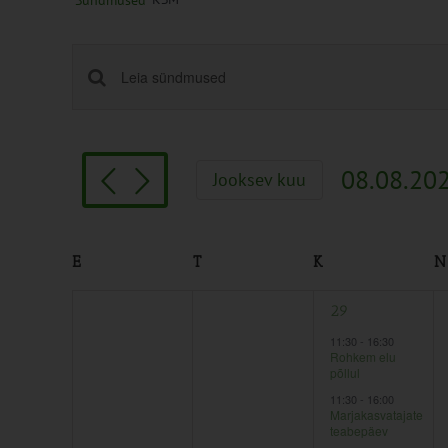
Sündmused
Sündmused
Enter
Keyword.
Search
Search
and
for
Views
08.08.20
Jooksev kuu
Sündmused
Navigation
Vali
by
kuupäev.
Keyword.
Calendar
E
T
K
N
of
0
0
2
27
28
29
Sündmused
sündmused,
sündmused,
sündmused,
11:30
-
16:30
Rohkem elu
põllul
11:30
-
16:00
Marjakasvatajate
teabepäev