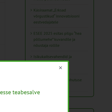
Käsiraamat „Erksad
võrgustikud“ innovatsiooni
eestvedajatele
ESEE 2025 esitas pilgu “hea
põllumehe” kuvandile ja
nõustaja rollile
Isikukaitsevahendid ja
ohutusnõuded
taimekaitsetöödel
Mida näitavad toiduohutuse
seirearuanded
esse teabesalve