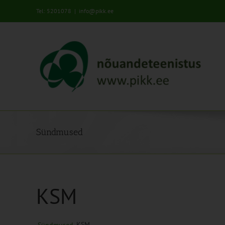
Skip
Tel: 5201078
|
info@pikk.ee
to
content
Sündmused
KSM
KSM