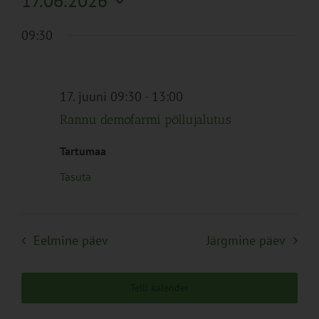
17.06.2026
Search
Naviga
Filtreid
Vali
and
09:30
kuupäev.
Views
Navigation
17. juuni 09:30
-
13:00
Rannu demofarmi põllujalutus
Tartumaa
Tasuta
Eelmine päev
Järgmine päev
Telli kalender