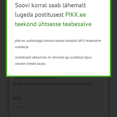
Soovi korral saab lähemalt
Arhiiv
lugeda postitusest
PIKK.ee
teekond ühtsesse teabesalve
pikk.ee uudiskirjaga liitunud saavad edaspidi AKIS teabesalve
Pikk.ee uudiskirjaga liitumine.
uudiskirja.
Uudiskirjast lahkumine on võimalik iga uudiskirja lõpus
Isikuandmeid töötleme vastavalt
Isikuandmete
olevate linkide kaudu.
töötlemise põhimõtetele
Täpsem liitumisvorm on
leitav
https://www.pikk.ee/liitu-uudiskirjaga/
Nimi