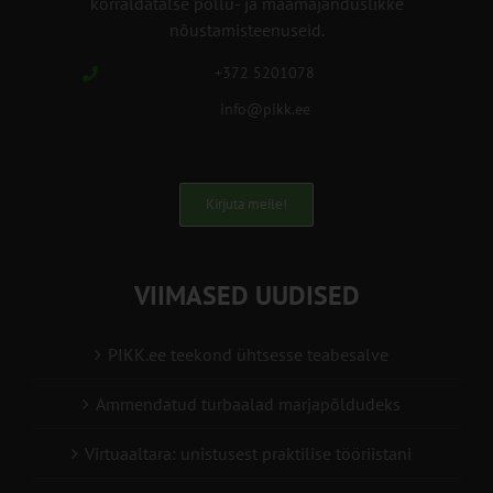
korraldatalse põllu- ja maamajanduslikke
nõustamisteenuseid.
+372 5201078
info@pikk.ee
Kirjuta meile!
VIIMASED UUDISED
PIKK.ee teekond ühtsesse teabesalve
Ammendatud turbaalad marjapõldudeks
Virtuaaltara: unistusest praktilise tööriistani