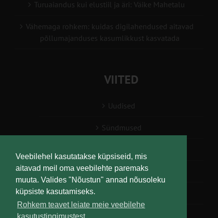
Turuaiandus kui elustiil ja äri: Väike Mahetalu
Vähemaga rohkem: kuidas digilahendused aitavad
põllumajanduses kasumlikkust kasvatada
VIITED
Uudised
Sündmused
Konsulent, nõustaja
Veebilehel kasutatakse küpsiseid, mis
aitavad meil oma veebilehte paremaks
Teabesalv
muuta. Valides "Nõustun" annad nõusoleku
küpsiste kasutamiseks.
Liitu uudiskirjaga
Rohkem teavet leiate meie veebilehe
kasutustingimustest.