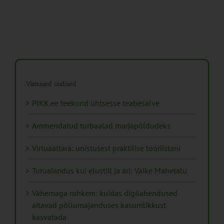
Viimased uudised
PIKK.ee teekond ühtsesse teabesalve
Ammendatud turbaalad marjapõldudeks
Virtuaaltara: unistusest praktilise tööriistani
Turuaiandus kui elustiil ja äri: Väike Mahetalu
Vähemaga rohkem: kuidas digilahendused
aitavad põllumajanduses kasumlikkust
kasvatada