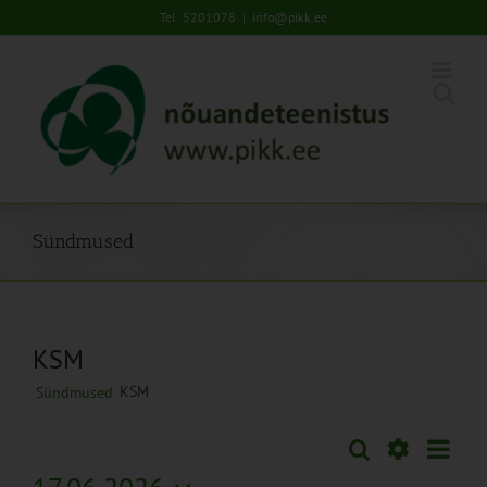
Skip
Tel: 5201078
|
info@pikk.ee
to
content
Sündmused
KSM
KSM
Sündmused
Sünd
Otsi
Sündmused
Päev
Views
Näita