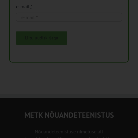
e-mail
*
Liitu uudiskirjaga
METK NÕUANDETEENISTUS
Nõuandeteenistuse nimetuse alt