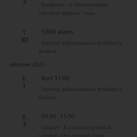
3
Keskkonna- ja kliimaeesmärke
tutvustav infopäev
Tasuta
10:00 alates
T
30
Taastava põllumajanduse praktikad ja
koolitus
oktoober 2025
Kuni 17:00
K
1
Taastava põllumajanduse praktikad ja
koolitus
09:30
-
15:30
R
3
Infopäev: „Karjatamise praktikad –
tarvikud, infra, erinevat tüüpi