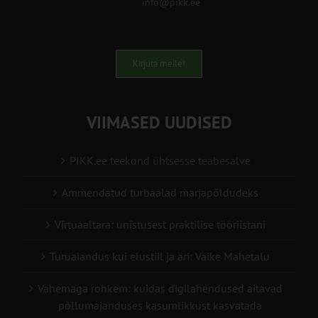
info@pikk.ee
Kirjuta meile!
VIIMASED UUDISED
PIKK.ee teekond ühtsesse teabesalve
Ammendatud turbaalad marjapõldudeks
Virtuaaltara: unistusest praktilise tööriistani
Turuaiandus kui elustiil ja äri: Väike Mahetalu
Vähemaga rohkem: kuidas digilahendused aitavad
põllumajanduses kasumlikkust kasvatada