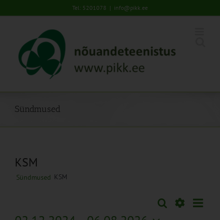
Skip
Tel: 5201078
|
info@pikk.ee
to
content
Sündmused
KSM
KSM
Sündmused
Sünd
Otsi
Sündmused
Lühiva
Views
Näita