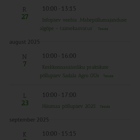
10:00
-
13:15
R
27
Infopäev veebis „Mahepõllumajanduse
algõpe – taimekasvatus“
Tasuta
august 2025
10:00
-
16:00
N
7
Keskkonnasäästliku praktikate
põllupäev Sadala Agro OÜs
Tasuta
10:00
-
17:00
L
23
Hiiumaa põllupäev 2025
Tasuta
september 2025
10:00
-
15:15
K