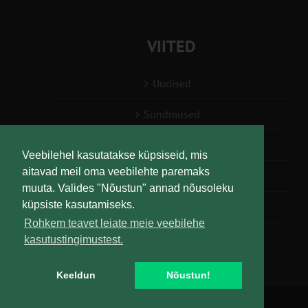
VIITED
Uudised
Sündmused
Konsulent, nõustaja
Veebilehel kasutatakse küpsiseid, mis
aitavad meil oma veebilehte paremaks
Teabesalv
muuta. Valides "Nõustun" annad nõusoleku
küpsiste kasutamiseks.
Liitu uudiskirjaga
Rohkem teavet leiate meie veebilehe
kasutustingimustest.
Keeldun
Nõustun!
Copyright
Maaelu Teadmuskeskus | All Rights Reserved