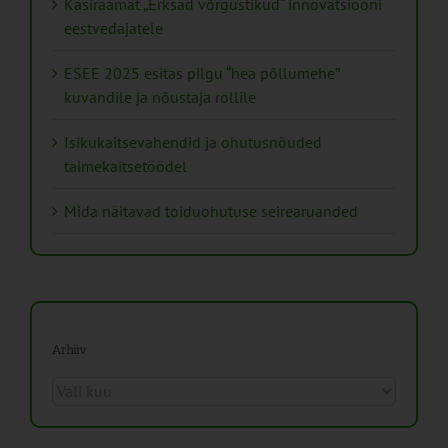
Käsiraamat „Erksad võrgustikud“ innovatsiooni
eestvedajatele
ESEE 2025 esitas pilgu “hea põllumehe”
kuvandile ja nõustaja rollile
Isikukaitsevahendid ja ohutusnõuded
taimekaitsetöödel
Mida näitavad toiduohutuse seirearuanded
Arhiiv
Arhiiv