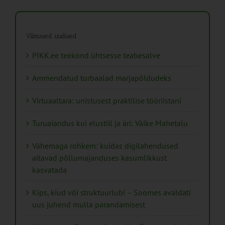
Viimased uudised
PIKK.ee teekond ühtsesse teabesalve
Ammendatud turbaalad marjapõldudeks
Virtuaaltara: unistusest praktilise tööriistani
Turuaiandus kui elustiil ja äri: Väike Mahetalu
Vähemaga rohkem: kuidas digilahendused
aitavad põllumajanduses kasumlikkust
kasvatada
Kips, kiud või struktuurlubi – Soomes avaldati
uus juhend mulla parandamisest