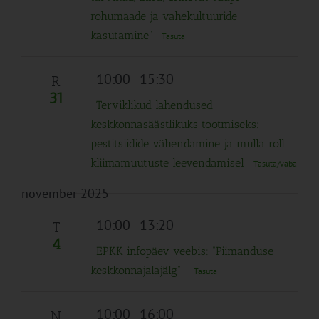
rohumaade ja vahekultuuride
kasutamine“
Tasuta
10:00
-
15:30
R
31
Terviklikud lahendused
keskkonnasäästlikuks tootmiseks:
pestitsiidide vähendamine ja mulla roll
kliimamuutuste leevendamisel
Tasuta/vaba
november 2025
10:00
-
13:20
T
4
EPKK infopäev veebis: “Piimanduse
keskkonnajalajälg”
Tasuta
10:00
-
16:00
N