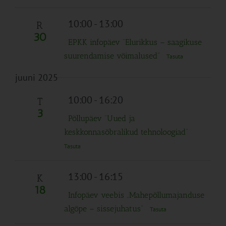
10:00
-
13:00
R
30
EPKK infopäev “Elurikkus – saagikuse
suurendamise võimalused”
Tasuta
juuni 2025
10:00
-
16:20
T
3
Põllupäev “Uued ja
keskkonnasõbralikud tehnoloogiad“
Tasuta
13:00
-
16:15
K
18
Infopäev veebis „Mahepõllumajanduse
algõpe – sissejuhatus“
Tasuta