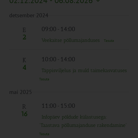
02.12.2024
 - 
06.08.2026
Search
Naviga
Filtreid
Vali
and
detsember 2024
kuupäev.
Views
Navigation
09:00
-
14:00
E
2
Veekaitse põllumajanduses
Tasuta
10:00
-
14:00
K
4
Täppisviljelus ja muld taimekasvatuses
Tasuta
mai 2025
11:00
-
15:00
R
16
Infopäev põldude külastusega:
“Taastava põllumajanduse rakendamine”
Tasuta