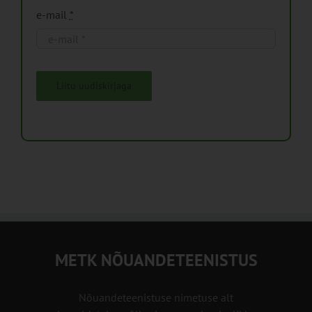
e-mail
*
Liitu uudiskirjaga
METK NÕUANDETEENISTUS
Nõuandeteenistuse nimetuse alt