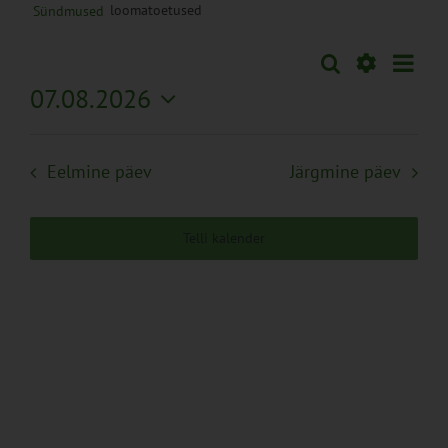
loomatoetused
Sündmused
Sünd
Otsi
Sündmused
Päev
Views
Näita
07.08.2026
Search
Naviga
Filtreid
Vali
and
kuupäev.
Views
Eelmine päev
Järgmine päev
Navigation
Telli kalender