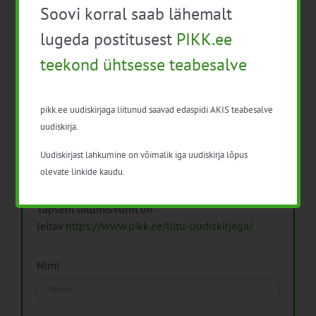
Soovi korral saab lähemalt
Arhiiv
lugeda postitusest
PIKK.ee
teekond ühtsesse teabesalve
pikk.ee uudiskirjaga liitunud saavad edaspidi AKIS teabesalve
Pikk.ee uudiskirjaga liitumine.
uudiskirja.
Uudiskirjast lahkumine on võimalik iga uudiskirja lõpus
Isikuandmeid töötleme vastavalt
Isikuandmete
olevate linkide kaudu.
töötlemise põhimõtetele
Täpsem liitumisvorm on
leitav
https://www.pikk.ee/liitu-uudiskirjaga/
Nimi