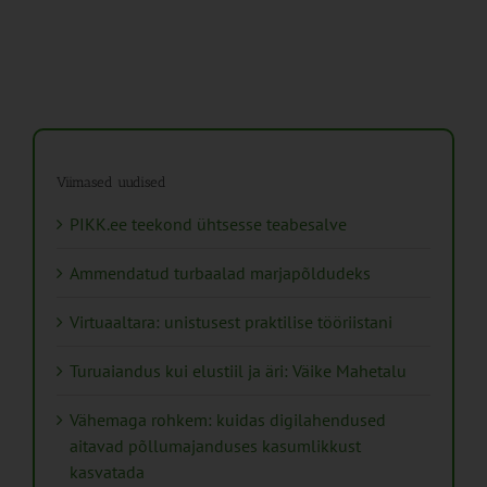
Viimased uudised
PIKK.ee teekond ühtsesse teabesalve
Ammendatud turbaalad marjapõldudeks
Virtuaaltara: unistusest praktilise tööriistani
Turuaiandus kui elustiil ja äri: Väike Mahetalu
Vähemaga rohkem: kuidas digilahendused
aitavad põllumajanduses kasumlikkust
kasvatada