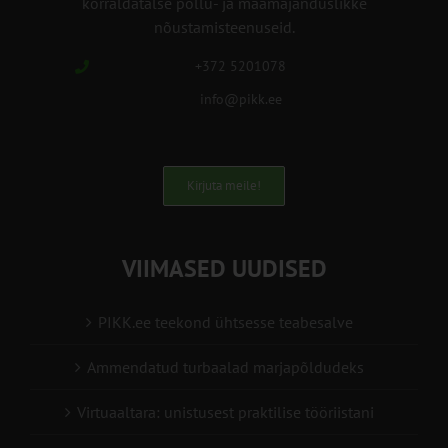
korraldatalse põllu- ja maamajanduslikke
nõustamisteenuseid.
+372 5201078
info@pikk.ee
Kirjuta meile!
VIIMASED UUDISED
PIKK.ee teekond ühtsesse teabesalve
Ammendatud turbaalad marjapõldudeks
Virtuaaltara: unistusest praktilise tööriistani