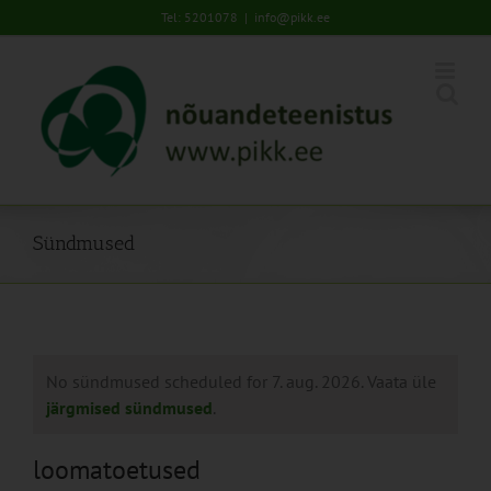
Skip
Tel: 5201078
|
info@pikk.ee
to
content
Sündmused
No sündmused scheduled for 7. aug. 2026. Vaata üle
järgmised sündmused
.
loomatoetused