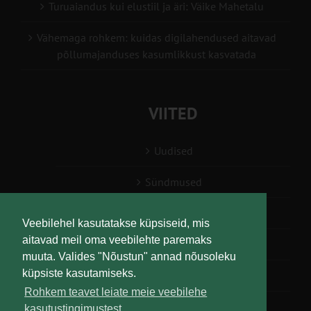
Turuaiandus kui elustiil ja äri: Väike Mahetalu
Vähemaga rohkem: kuidas digilahendused aitavad
põllumajanduses kasumlikkust kasvatada
VIITED
Uudised
Sündmused
Konsulent, nõustaja
Veebilehel kasutatakse küpsiseid, mis
aitavad meil oma veebilehte paremaks
Teabesalv
muuta. Valides "Nõustun" annad nõusoleku
küpsiste kasutamiseks.
Liitu uudiskirjaga
Rohkem teavet leiate meie veebilehe
kasutustingimustest.