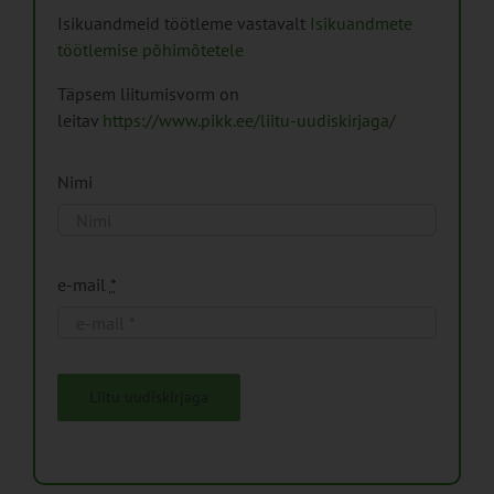
Isikuandmeid töötleme vastavalt
Isikuandmete
töötlemise põhimõtetele
Täpsem liitumisvorm on
leitav
https://www.pikk.ee/liitu-uudiskirjaga/
Nimi
e-mail
*
Liitu uudiskirjaga