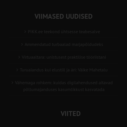
VIIMASED UUDISED
PIKK.ee teekond ühtsesse teabesalve
Ammendatud turbaalad marjapõldudeks
Virtuaaltara: unistusest praktilise tööriistani
Turuaiandus kui elustiil ja äri: Väike Mahetalu
Vähemaga rohkem: kuidas digilahendused aitavad
põllumajanduses kasumlikkust kasvatada
VIITED