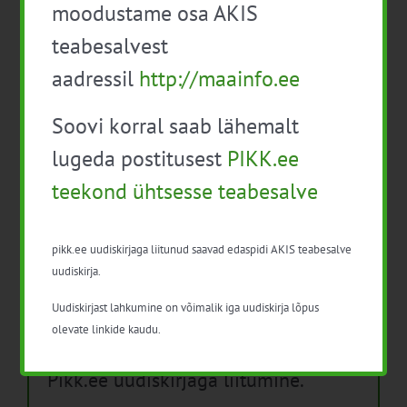
moodustame osa AKIS
Isikukaitsevahendid ja ohutusnõuded
teabesalvest
taimekaitsetöödel
aadressil
http://maainfo.ee
Mida näitavad toiduohutuse seirearuanded
Soovi korral saab lähemalt
lugeda postitusest
PIKK.ee
teekond ühtsesse teabesalve
Arhiiv
Arhiiv
pikk.ee uudiskirjaga liitunud saavad edaspidi AKIS teabesalve
uudiskirja.
Uudiskirjast lahkumine on võimalik iga uudiskirja lõpus
olevate linkide kaudu.
Pikk.ee uudiskirjaga liitumine.