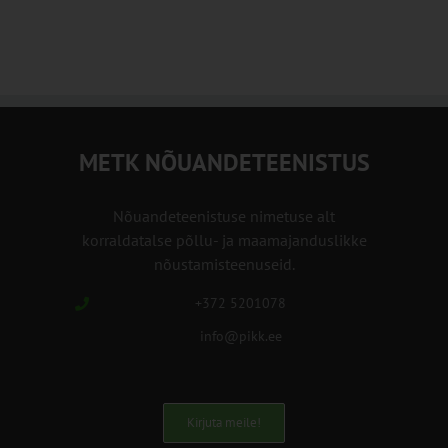
METK NÕUANDETEENISTUS
Nõuandeteenistuse nimetuse alt
korraldatalse põllu- ja maamajanduslikke
nõustamisteenuseid.
+372 5201078
info@pikk.ee
Kirjuta meile!