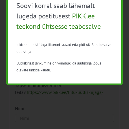
Soovi korral saab lähemalt
Arhiiv
lugeda postitusest
PIKK.ee
teekond ühtsesse teabesalve
pikk.ee uudiskirjaga liitunud saavad edaspidi AKIS teabesalve
Pikk.ee uudiskirjaga liitumine.
uudiskirja.
Uudiskirjast lahkumine on võimalik iga uudiskirja lõpus
Isikuandmeid töötleme vastavalt
Isikuandmete
olevate linkide kaudu.
töötlemise põhimõtetele
Täpsem liitumisvorm on
leitav
https://www.pikk.ee/liitu-uudiskirjaga/
Nimi