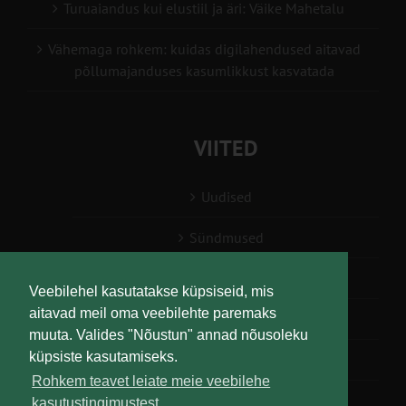
Turuaiandus kui elustiil ja äri: Väike Mahetalu
Vähemaga rohkem: kuidas digilahendused aitavad
põllumajanduses kasumlikkust kasvatada
VIITED
Uudised
Sündmused
Konsulent, nõustaja
Veebilehel kasutatakse küpsiseid, mis
aitavad meil oma veebilehte paremaks
Teabesalv
muuta. Valides "Nõustun" annad nõusoleku
küpsiste kasutamiseks.
Liitu uudiskirjaga
Rohkem teavet leiate meie veebilehe
kasutustingimustest.