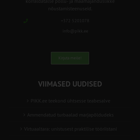
korraldatalse põllu- ja maamajanduslikke
nõustamisteenuseid.
+372 5201078
info@pikk.ee
Kirjuta meile!
VIIMASED UUDISED
PIKK.ee teekond ühtsesse teabesalve
Ammendatud turbaalad marjapõldudeks
Virtuaaltara: unistusest praktilise tööriistani