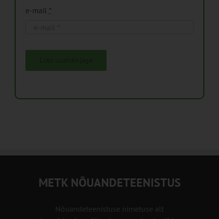
e-mail
*
Liitu uudiskirjaga
METK NÕUANDETEENISTUS
Nõuandeteenistuse nimetuse alt