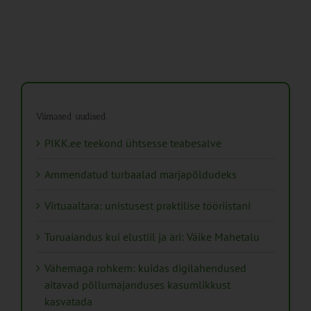
Viimased uudised
PIKK.ee teekond ühtsesse teabesalve
Ammendatud turbaalad marjapõldudeks
Virtuaaltara: unistusest praktilise tööriistani
Turuaiandus kui elustiil ja äri: Väike Mahetalu
Vähemaga rohkem: kuidas digilahendused
aitavad põllumajanduses kasumlikkust
kasvatada