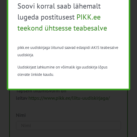
Soovi korral saab lähemalt
Arhiiv
lugeda postitusest
PIKK.ee
teekond ühtsesse teabesalve
pikk.ee uudiskirjaga liitunud saavad edaspidi AKIS teabesalve
Pikk.ee uudiskirjaga liitumine.
uudiskirja.
Uudiskirjast lahkumine on võimalik iga uudiskirja lõpus
Isikuandmeid töötleme vastavalt
Isikuandmete
olevate linkide kaudu.
töötlemise põhimõtetele
Täpsem liitumisvorm on
leitav
https://www.pikk.ee/liitu-uudiskirjaga/
Nimi