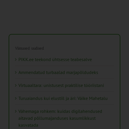
Viimased uudised
PIKK.ee teekond ühtsesse teabesalve
Ammendatud turbaalad marjapõldudeks
Virtuaaltara: unistusest praktilise tööriistani
Turuaiandus kui elustiil ja äri: Väike Mahetalu
Vähemaga rohkem: kuidas digilahendused
aitavad põllumajanduses kasumlikkust
kasvatada