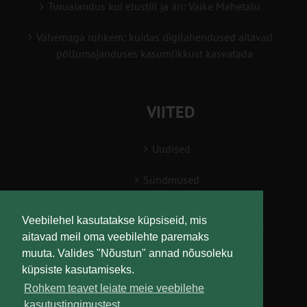
Turuaiandus kui elustiil ja äri: Väike Mahetalu
Vähemaga rohkem: kuidas digilahendused aitavad
põllumajanduses kasumlikkust kasvatada
VIITED
Uudised
Sündmused
Konsulent, nõustaja
Veebilehel kasutatakse küpsiseid, mis
aitavad meil oma veebilehte paremaks
Teabesalv
muuta. Valides "Nõustun" annad nõusoleku
küpsiste kasutamiseks.
Liitu uudiskirjaga
Rohkem teavet leiate meie veebilehe
kasutustingimustest.