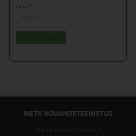
e-mail
*
Liitu uudiskirjaga
METK NÕUANDETEENISTUS
Nõuandeteenistuse nimetuse alt