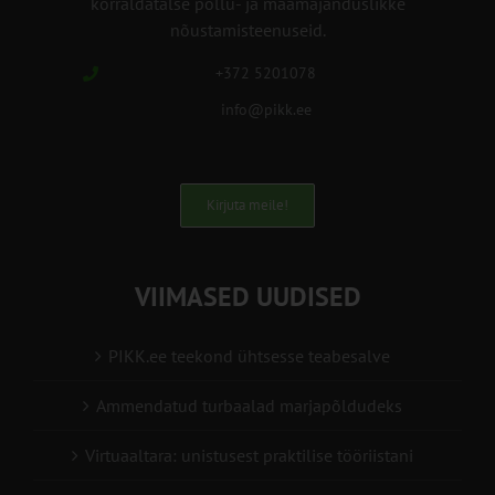
korraldatalse põllu- ja maamajanduslikke
nõustamisteenuseid.
+372 5201078
info@pikk.ee
Kirjuta meile!
VIIMASED UUDISED
PIKK.ee teekond ühtsesse teabesalve
Ammendatud turbaalad marjapõldudeks
Virtuaaltara: unistusest praktilise tööriistani