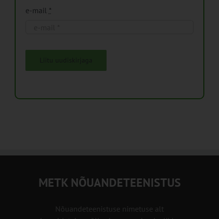
e-mail
*
Liitu uudiskirjaga
METK NÕUANDETEENISTUS
Nõuandeteenistuse nimetuse alt