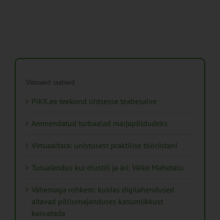
Viimased uudised
PIKK.ee teekond ühtsesse teabesalve
Ammendatud turbaalad marjapõldudeks
Virtuaaltara: unistusest praktilise tööriistani
Turuaiandus kui elustiil ja äri: Väike Mahetalu
Vähemaga rohkem: kuidas digilahendused
aitavad põllumajanduses kasumlikkust
kasvatada