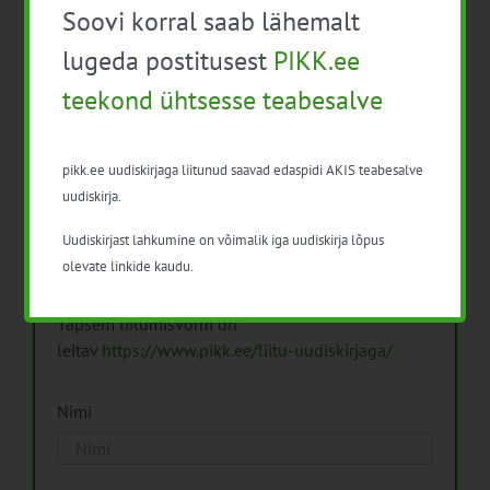
Soovi korral saab lähemalt
Arhiiv
lugeda postitusest
PIKK.ee
teekond ühtsesse teabesalve
pikk.ee uudiskirjaga liitunud saavad edaspidi AKIS teabesalve
Pikk.ee uudiskirjaga liitumine.
uudiskirja.
Uudiskirjast lahkumine on võimalik iga uudiskirja lõpus
Isikuandmeid töötleme vastavalt
Isikuandmete
olevate linkide kaudu.
töötlemise põhimõtetele
Täpsem liitumisvorm on
leitav
https://www.pikk.ee/liitu-uudiskirjaga/
Nimi