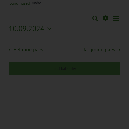
mahe
Sündmused
Sünd
Otsi
Sündmused
Päev
Views
Näita
10.09.2024
Search
Naviga
Filtreid
Vali
and
kuupäev.
Views
Eelmine päev
Järgmine päev
Navigation
Telli kalender