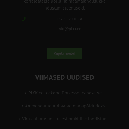
korraldatalse põllu- ja maamajanduslikke
nõustamisteenuseid.
+372 5201078
info@pikk.ee
Kirjuta meile!
VIIMASED UUDISED
PIKK.ee teekond ühtsesse teabesalve
Ammendatud turbaalad marjapõldudeks
Virtuaaltara: unistusest praktilise tööriistani