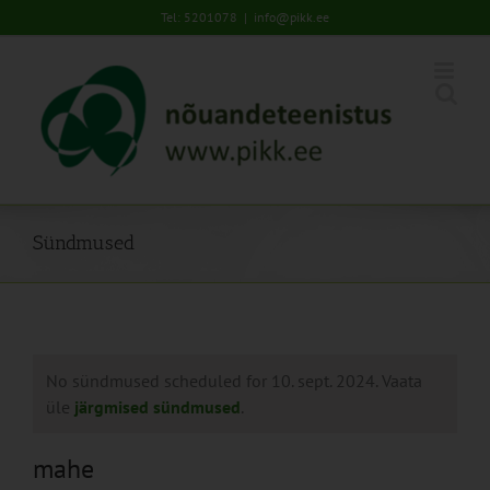
Skip
Tel: 5201078
|
info@pikk.ee
to
content
Sündmused
No sündmused scheduled for 10. sept. 2024. Vaata
üle
järgmised sündmused
.
mahe