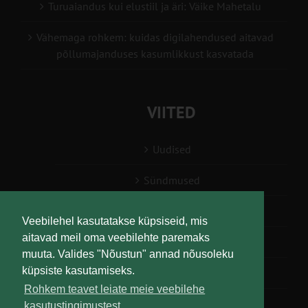
Turuaiandus kui elustiil ja äri: Väike Mahetalu
Vähemaga rohkem: kuidas digilahendused aitavad
põllumajanduses kasumlikkust kasvatada
VIITED
Uudised
Sündmused
Konsulent, nõustaja
Veebilehel kasutatakse küpsiseid, mis
aitavad meil oma veebilehte paremaks
Teabesalv
muuta. Valides "Nõustun" annad nõusoleku
küpsiste kasutamiseks.
Liitu uudiskirjaga
Rohkem teavet leiate meie veebilehe
kasutustingimustest.