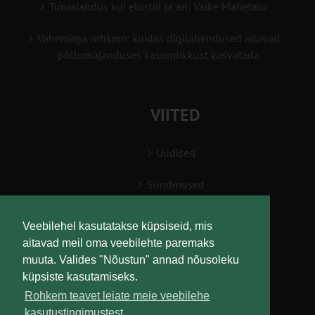
Turuaiandus kui elustiil ja äri: Väike Mahetalu
Vähemaga rohkem: kuidas digilahendused aitavad
põllumajanduses kasumlikkust kasvatada
VIITED
Uudised
Sündmused
Konsulent, nõustaja
Veebilehel kasutatakse küpsiseid, mis
aitavad meil oma veebilehte paremaks
Teabesalv
muuta. Valides "Nõustun" annad nõusoleku
küpsiste kasutamiseks.
Liitu uudiskirjaga
Rohkem teavet leiate meie veebilehe
kasutustingimustest.