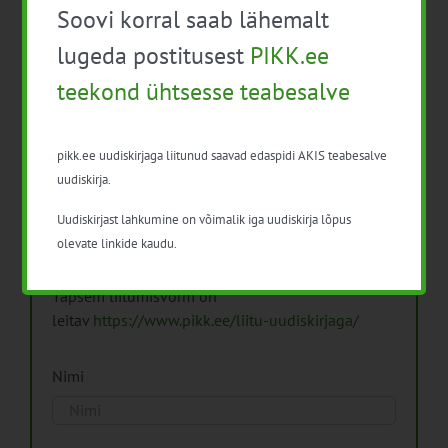
Soovi korral saab lähemalt
Arhiiv
lugeda postitusest
PIKK.ee
teekond ühtsesse teabesalve
pikk.ee uudiskirjaga liitunud saavad edaspidi AKIS teabesalve
Pikk.ee uudiskirjaga liitumine.
uudiskirja.
Uudiskirjast lahkumine on võimalik iga uudiskirja lõpus
Isikuandmeid töötleme vastavalt
Isikuandmete
olevate linkide kaudu.
töötlemise põhimõtetele
Täpsem liitumisvorm on
leitav
https://www.pikk.ee/liitu-uudiskirjaga/
Nimi