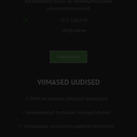
korraldatalse põllu- ja maamajanduslikke
nõustamisteenuseid.
+372 5201078
info@pikk.ee
Kirjuta meile!
VIIMASED UUDISED
PIKK.ee teekond ühtsesse teabesalve
Ammendatud turbaalad marjapõldudeks
Virtuaaltara: unistusest praktilise tööriistani