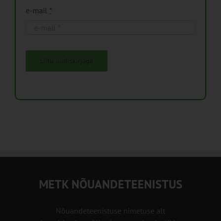
e-mail
*
Liitu uudiskirjaga
METK NÕUANDETEENISTUS
Nõuandeteenistuse nimetuse alt