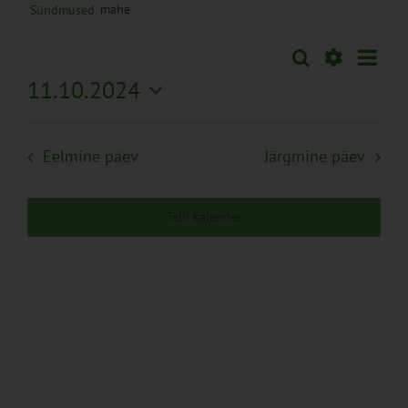
mahe
Sündmused
Sünd
Otsi
Sündmused
Päev
Views
Näita
11.10.2024
Search
Naviga
Filtreid
Vali
and
kuupäev.
Views
Eelmine päev
Järgmine päev
Navigation
Telli kalender