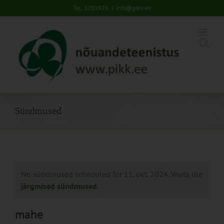
Skip
Tel: 5201078
|
info@pikk.ee
to
content
Sündmused
No sündmused scheduled for 11. okt. 2024. Vaata üle
järgmised sündmused
.
mahe