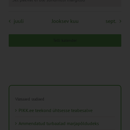
juuli
Jooksev kuu
sept.
Telli kalender
Viimased uudised
PIKK.ee teekond ühtsesse teabesalve
Ammendatud turbaalad marjapõldudeks