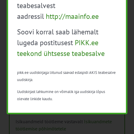
teabesalvest
Mida näitavad toiduohutuse seirearuanded
aadressil
http://maainfo.ee
Soovi korral saab lähemalt
lugeda postitusest
PIKK.ee
teekond ühtsesse teabesalve
Arhiiv
Arhiiv
pikk.ee uudiskirjaga liitunud saavad edaspidi AKIS teabesalve
uudiskirja.
Uudiskirjast lahkumine on võimalik iga uudiskirja lõpus
olevate linkide kaudu.
Pikk.ee uudiskirjaga liitumine.
Isikuandmeid töötleme vastavalt
Isikuandmete
töötlemise põhimõtetele