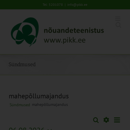
Skip
Tel: 5201078
|
info@pikk.ee
to
content
Sündmused
mahepõllumajandus
mahepõllumajandus
Sündmused
Sünd
Otsi
Sündmused
Kuu
Views
Näita