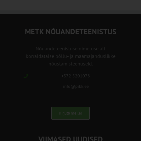
METK NÕUANDETEENISTUS
Nõuandeteenistuse nimetuse alt
korraldatalse põllu- ja maamajanduslikke
nõustamisteenuseid.
+372 5201078
info@pikk.ee
Kirjuta meile!
VIIMASED UUDISED