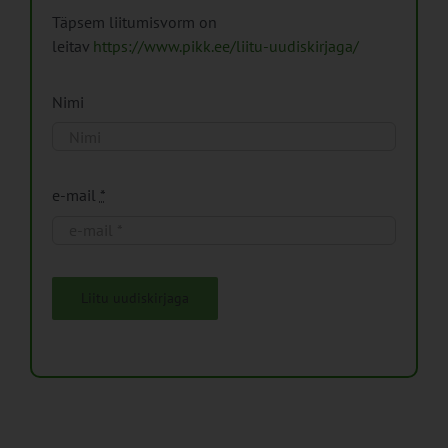
Täpsem liitumisvorm on
leitav
https://www.pikk.ee/liitu-uudiskirjaga/
Nimi
e-mail
*
Liitu uudiskirjaga