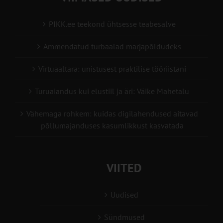
PIKK.ee teekond ühtsesse teabesalve
Ammendatud turbaalad marjapõldudeks
Virtuaaltara: unistusest praktilise tööriistani
Turuaiandus kui elustiil ja äri: Väike Mahetalu
Vähemaga rohkem: kuidas digilahendused aitavad
põllumajanduses kasumlikkust kasvatada
VIITED
Uudised
Sündmused