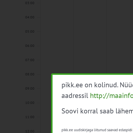
03:00
04:00
05:00
06:00
07:00
08:00
pikk.ee on kolinud. Nü
09:00
aadressil
http://maainf
10:00
Soovi korral saab lähem
11:00
pikk.ee uudiskirjaga liitunud saavad edaspidi
12:00