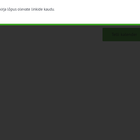
irja lõpus olevate linkide kaudu.
Telli kalender