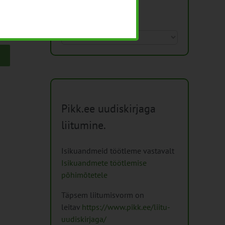
Arhiiv
Arhiiv
Pikk.ee uudiskirjaga
liitumine.
Isikuandmeid töötleme vastavalt
Isikuandmete töötlemise
põhimõtetele
Täpsem liitumisvorm on
leitav
https://www.pikk.ee/liitu-
uudiskirjaga/