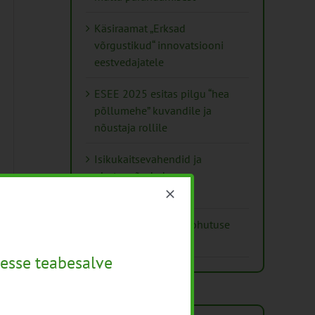
Käsiraamat „Erksad
võrgustikud“ innovatsiooni
eestvedajatele
ESEE 2025 esitas pilgu “hea
põllumehe” kuvandile ja
nõustaja rollile
Isikukaitsevahendid ja
ohutusnõuded
taimekaitsetöödel
Mida näitavad toiduohutuse
seirearuanded
esse teabesalve