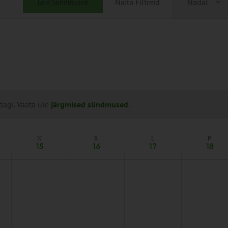
Näita Filtreid
Nädal
Leia Sündmused
Views
Naviga
dagi. Vaata üle
järgmised sündmused
.
N
R
L
P
15
16
17
18