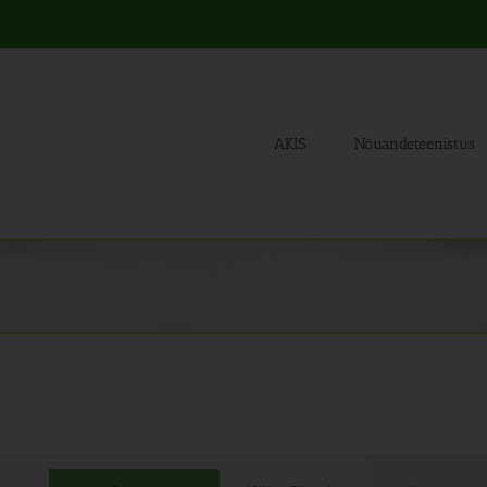
AKIS
Nõuandeteenistus
Sünd