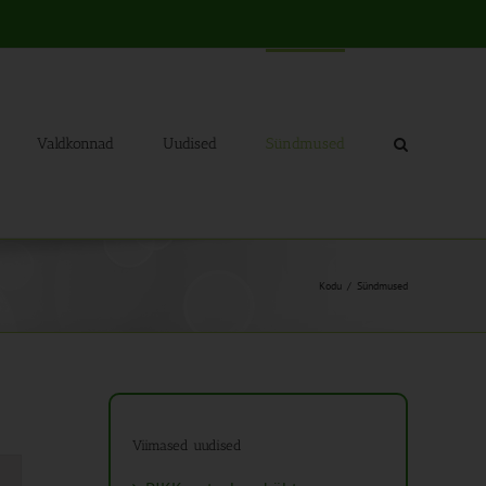
Valdkonnad
Uudised
Sündmused
Kodu
Sündmused
Viimased uudised
mus