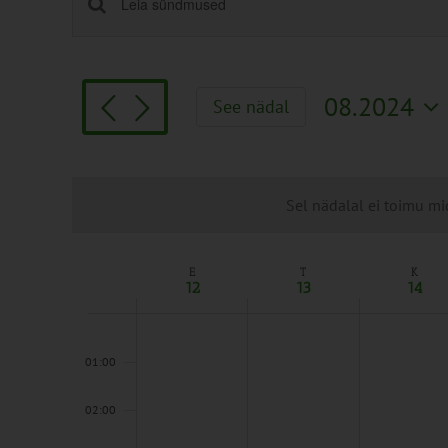
Sündmused
Enter
Keyword.
Search
Search
and
for
Views
08.2024
See nädal
Sündmused
Navigation
Vali
by
kuupäev.
Keyword.
Sel nädalal ei toimu mi
E
T
K
Week
12
13
14
of
Sündmused
00:00
01:00
02:00