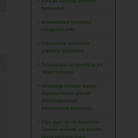
PIKK.ee teekond ühtsesse
teabesalve
tion
Ammendatud turbaalad
marjapõldudeks
Virtuaaltara: unistusest
praktilise tööriistani
Turuaiandus kui elustiil ja äri:
Väike Mahetalu
Vähemaga rohkem: kuidas
digilahendused aitavad
põllumajanduses
kasumlikkust kasvatada
Kips, kiud või struktuurlubi –
Soomes avaldati uus juhend
mulla parandamisest