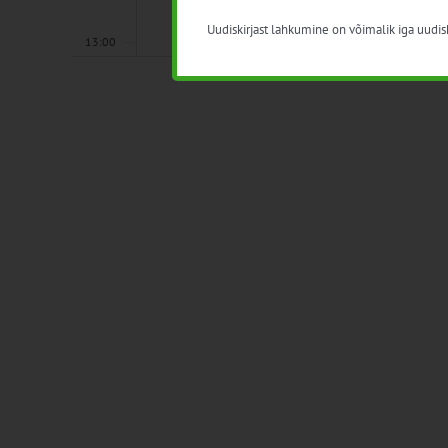
Uudiskirjast lahkumine on võimalik iga uudisk
13:00
14:00
15:00
16:00
17:00
18:00
19:00
20:00
21:00