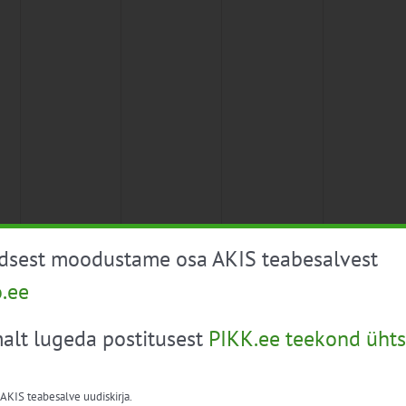
üdsest moodustame osa AKIS teabesalvest
o.ee
alt lugeda postitusest
PIKK.ee teekond ühts
 AKIS teabesalve uudiskirja.