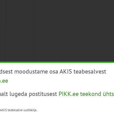
üdsest moodustame osa AKIS teabesalvest
o.ee
alt lugeda postitusest
PIKK.ee teekond ühts
 AKIS teabesalve uudiskirja.