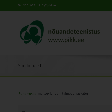
Skip
Tel: 5201078
|
info@pikk.ee
to
content
Sündmused
maitse- ja ravimtaimede kasvatus
Sündmused