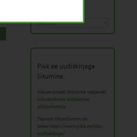
Arhiiv
Arhiiv
Pikk.ee uudiskirjaga
liitumine.
Isikuandmeid töötleme vastavalt
Isikuandmete töötlemise
põhimõtetele
Täpsem liitumisvorm on
leitav
https://www.pikk.ee/liitu-
uudiskirjaga/