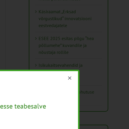
Käsiraamat „Erksad
võrgustikud“ innovatsiooni
eestvedajatele
ESEE 2025 esitas pilgu “hea
põllumehe” kuvandile ja
nõustaja rollile
Isikukaitsevahendid ja
ohutusnõuded
taimekaitsetöödel
Mida näitavad toiduohutuse
seirearuanded
esse teabesalve