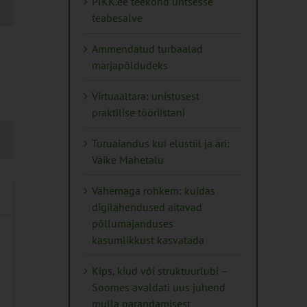
PIKK.ee teekond ühtsesse
teabesalve
tion
Ammendatud turbaalad
marjapõldudeks
Virtuaaltara: unistusest
praktilise tööriistani
Turuaiandus kui elustiil ja äri:
Väike Mahetalu
Vähemaga rohkem: kuidas
digilahendused aitavad
põllumajanduses
kasumlikkust kasvatada
Kips, kiud või struktuurlubi –
Soomes avaldati uus juhend
mulla parandamisest