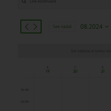
Sündmused
Enter
Keyword.
Search
Search
and
for
Views
08.2024
See nädal
Sündmused
Navigation
Vali
by
kuupäev.
Keyword.
Sel nädalal ei toimu mi
E
T
K
Week
19
20
21
of
Sündmused
00:00
01:00
02:00