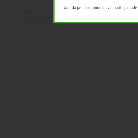
Uudiskirjast lahkumine on võimalik iga uudisk
13:00
14:00
15:00
16:00
17:00
18:00
19:00
20:00
21:00