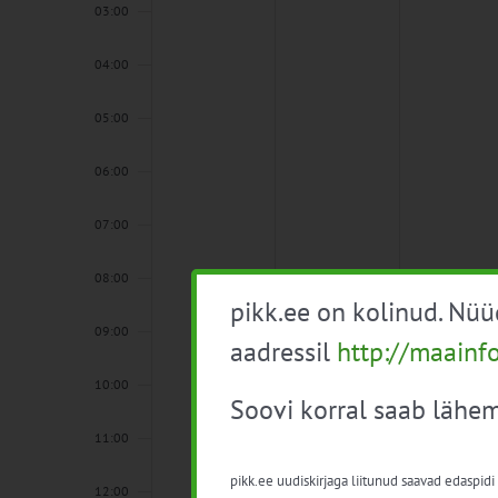
03:00
04:00
05:00
06:00
07:00
08:00
pikk.ee on kolinud. Nü
09:00
aadressil
http://maainf
10:00
Soovi korral saab lähem
11:00
pikk.ee uudiskirjaga liitunud saavad edaspidi
12:00