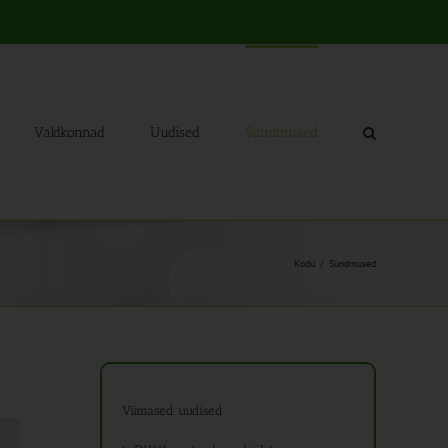
Valdkonnad
Uudised
Sündmused
Kodu
Sündmused
Viimased uudised
mus