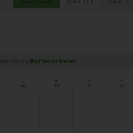
Näita Filtreid
Nädal
Leia Sündmused
Views
Naviga
dagi. Vaata üle
järgmised sündmused
.
N
R
L
P
22
23
24
25