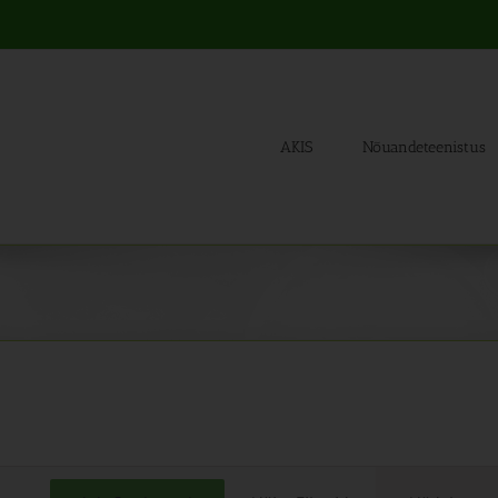
AKIS
Nõuandeteenistus
Sünd