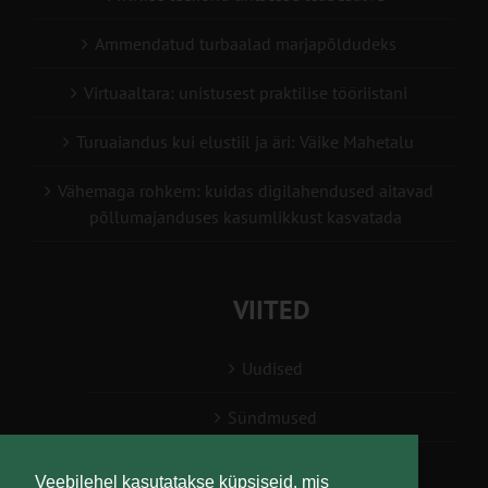
Ammendatud turbaalad marjapõldudeks
Virtuaaltara: unistusest praktilise tööriistani
Turuaiandus kui elustiil ja äri: Väike Mahetalu
Vähemaga rohkem: kuidas digilahendused aitavad
põllumajanduses kasumlikkust kasvatada
VIITED
Uudised
Sündmused
Konsulent, nõustaja
Veebilehel kasutatakse küpsiseid, mis