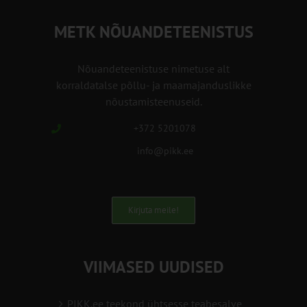
METK NÕUANDETEENISTUS
Nõuandeteenistuse nimetuse alt
korraldatalse põllu- ja maamajanduslikke
nõustamisteenuseid.
+372 5201078
info@pikk.ee
Kirjuta meile!
VIIMASED UUDISED
PIKK.ee teekond ühtsesse teabesalve