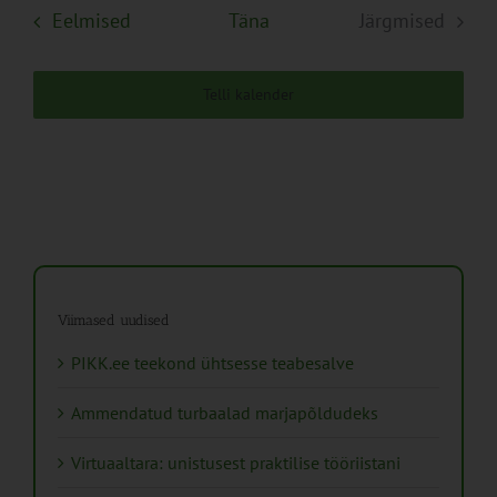
Sündmused
Eelmised
Täna
Järgmised
Sündmuse
Telli kalender
Viimased uudised
PIKK.ee teekond ühtsesse teabesalve
Ammendatud turbaalad marjapõldudeks
Virtuaaltara: unistusest praktilise tööriistani