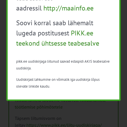
aadressil
http://maainfo.ee
Soovi korral saab lähemalt
lugeda postitusest
PIKK.ee
Arhiiv
teekond ühtsesse teabesalve
Arhiiv
pikk.ee uudiskirjaga liitunud saavad edaspidi AKIS teabesalve
uudiskirja.
Uudiskirjast lahkumine on võimalik iga uudiskirja lõpus
Pikk.ee uudiskirjaga liitumine.
olevate linkide kaudu.
Isikuandmeid töötleme vastavalt
Isikuandmete
töötlemise põhimõtetele
Täpsem liitumisvorm on
leitav
https://www.pikk.ee/liitu-uudiskirjaga/