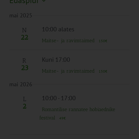
Edaspidi
Search
Naviga
Filtreid
Vali
and
mai 2025
kuupäev.
Views
Navigation
10:00 alates
N
22
Maitse- ja ravimtaimed
150€
Kuni 17:00
R
23
Maitse- ja ravimtaimed
150€
mai 2026
10:00
-
17:00
L
2
Romantilise rannatee hobiaednike
festival
49€