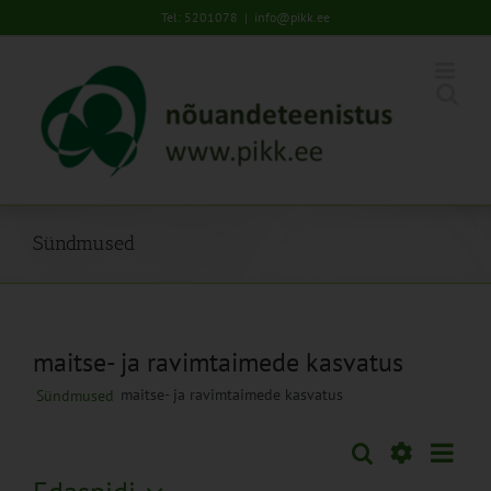
Skip
Tel: 5201078
|
info@pikk.ee
to
content
Sündmused
maitse- ja ravimtaimede kasvatus
maitse- ja ravimtaimede kasvatus
Sündmused
Sünd
Otsi
Sündmused
Lühiva
Views
Näita