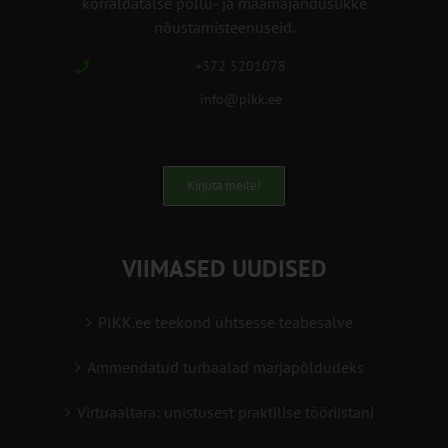
korraldatalse põllu- ja maamajanduslikke
nõustamisteenuseid.
+372 5201078
info@pikk.ee
Kirjuta meile!
VIIMASED UUDISED
PIKK.ee teekond ühtsesse teabesalve
Ammendatud turbaalad marjapõldudeks
Virtuaaltara: unistusest praktilise tööriistani