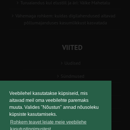
Turuaiandus kui elustiil ja äri: Väike Mahetalu
Vähemaga rohkem: kuidas digilahendused aitavad
põllumajanduses kasumlikkust kasvatada
VIITED
Uudised
Sündmused
Konsulent, nõustaja
Veebilehel kasutatakse küpsiseid, mis
aitavad meil oma veebilehte paremaks
Teabesalv
muuta. Valides "Nõustun" annad nõusoleku
küpsiste kasutamiseks.
Liitu uudiskirjaga
Rohkem teavet leiate meie veebilehe
kasutustingimustest.