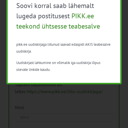
Soovi korral saab lähemalt
Arhiiv
lugeda postitusest
PIKK.ee
teekond ühtsesse teabesalve
pikk.ee uudiskirjaga liitunud saavad edaspidi AKIS teabesalve
Pikk.ee uudiskirjaga liitumine.
uudiskirja.
Uudiskirjast lahkumine on võimalik iga uudiskirja lõpus
Isikuandmeid töötleme vastavalt
Isikuandmete
olevate linkide kaudu.
töötlemise põhimõtetele
Täpsem liitumisvorm on
leitav
https://www.pikk.ee/liitu-uudiskirjaga/
Nimi