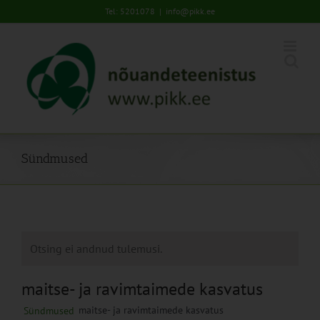
Skip
Tel: 5201078
|
info@pikk.ee
to
content
Sündmused
Otsing ei andnud tulemusi.
maitse- ja ravimtaimede kasvatus
maitse- ja ravimtaimede kasvatus
Sündmused