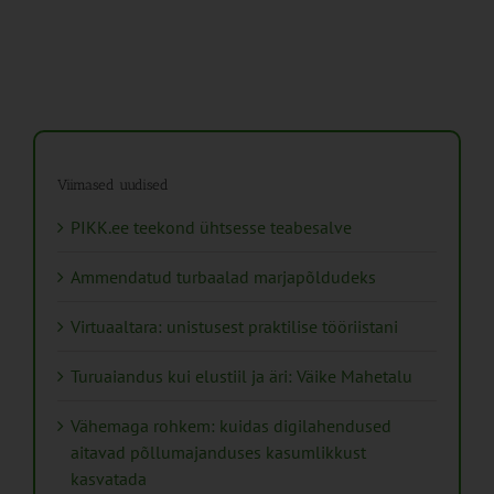
Viimased uudised
PIKK.ee teekond ühtsesse teabesalve
Ammendatud turbaalad marjapõldudeks
Virtuaaltara: unistusest praktilise tööriistani
Turuaiandus kui elustiil ja äri: Väike Mahetalu
Vähemaga rohkem: kuidas digilahendused
aitavad põllumajanduses kasumlikkust
kasvatada