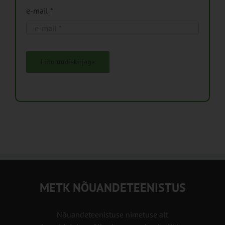
e-mail
*
Liitu uudiskirjaga
METK NÕUANDETEENISTUS
Nõuandeteenistuse nimetuse alt