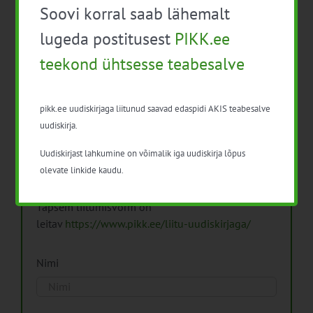
Soovi korral saab lähemalt
Arhiiv
lugeda postitusest
PIKK.ee
teekond ühtsesse teabesalve
pikk.ee uudiskirjaga liitunud saavad edaspidi AKIS teabesalve
Pikk.ee uudiskirjaga liitumine.
uudiskirja.
Uudiskirjast lahkumine on võimalik iga uudiskirja lõpus
Isikuandmeid töötleme vastavalt
Isikuandmete
olevate linkide kaudu.
töötlemise põhimõtetele
Täpsem liitumisvorm on
leitav
https://www.pikk.ee/liitu-uudiskirjaga/
Nimi