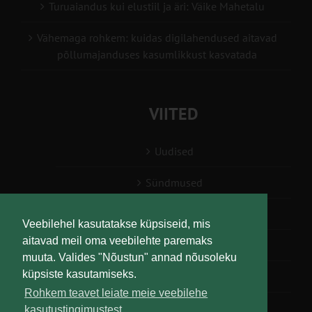
Turuaiandus kui elustiil ja äri: Väike Mahetalu
Vähemaga rohkem: kuidas digilahendused aitavad
põllumajanduses kasumlikkust kasvatada
VIITED
Uudised
Sündmused
Konsulent, nõustaja
Veebilehel kasutatakse küpsiseid, mis
aitavad meil oma veebilehte paremaks
Teabesalv
muuta. Valides "Nõustun" annad nõusoleku
küpsiste kasutamiseks.
Liitu uudiskirjaga
Rohkem teavet leiate meie veebilehe
kasutustingimustest.