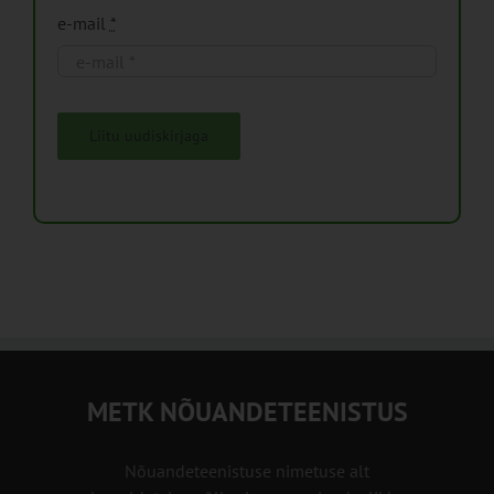
e-mail
*
Liitu uudiskirjaga
METK NÕUANDETEENISTUS
Nõuandeteenistuse nimetuse alt