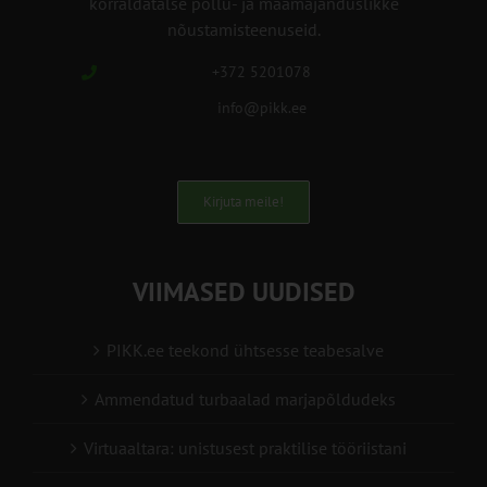
korraldatalse põllu- ja maamajanduslikke
nõustamisteenuseid.
+372 5201078
info@pikk.ee
Kirjuta meile!
VIIMASED UUDISED
PIKK.ee teekond ühtsesse teabesalve
Ammendatud turbaalad marjapõldudeks
Virtuaaltara: unistusest praktilise tööriistani