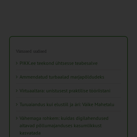
Viimased uudised
PIKK.ee teekond ühtsesse teabesalve
Ammendatud turbaalad marjapõldudeks
Virtuaaltara: unistusest praktilise tööriistani
Turuaiandus kui elustiil ja äri: Väike Mahetalu
Vähemaga rohkem: kuidas digilahendused
aitavad põllumajanduses kasumlikkust
kasvatada