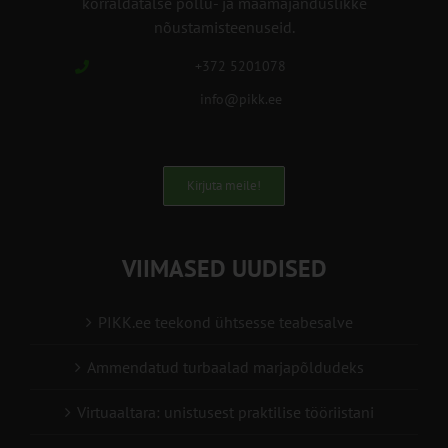
korraldatalse põllu- ja maamajanduslikke
nõustamisteenuseid.
+372 5201078
info@pikk.ee
Kirjuta meile!
VIIMASED UUDISED
PIKK.ee teekond ühtsesse teabesalve
Ammendatud turbaalad marjapõldudeks
Virtuaaltara: unistusest praktilise tööriistani