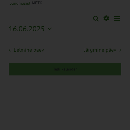
METK
Sündmused
Sünd
Otsi
Sündmused
Päev
Views
Näita
16.06.2025
Search
Naviga
Filtreid
Vali
and
kuupäev.
Views
Eelmine päev
Järgmine päev
Navigation
Telli kalender