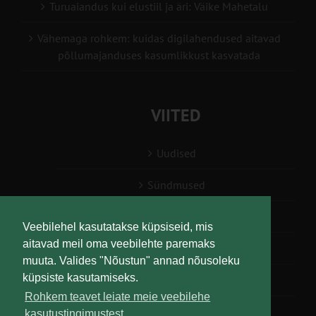
Turuaiandus kui elustiil ja äri: Väike Mahetalu
Vähemaga rohkem: kuidas digilahendused aitavad
põllumajanduses kasumlikkust kasvatada
VIITED
Uudised
Sündmused
Konsulent, nõustaja
Veebilehel kasutatakse küpsiseid, mis
aitavad meil oma veebilehte paremaks
Teabesalv
muuta. Valides "Nõustun" annad nõusoleku
küpsiste kasutamiseks.
Liitu uudiskirjaga
Rohkem teavet leiate meie veebilehe
kasutustingimustest.