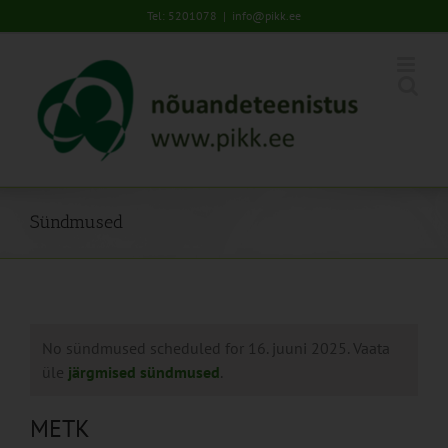
Skip
Tel: 5201078
|
info@pikk.ee
to
content
Sündmused
No sündmused scheduled for 16. juuni 2025. Vaata
üle
järgmised sündmused
.
METK