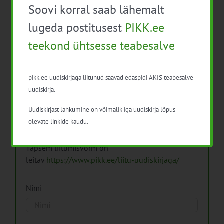
Soovi korral saab lähemalt
Arhiiv
lugeda postitusest
PIKK.ee
teekond ühtsesse teabesalve
pikk.ee uudiskirjaga liitunud saavad edaspidi AKIS teabesalve
Pikk.ee uudiskirjaga liitumine.
uudiskirja.
Uudiskirjast lahkumine on võimalik iga uudiskirja lõpus
Isikuandmeid töötleme vastavalt
Isikuandmete
olevate linkide kaudu.
töötlemise põhimõtetele
Täpsem liitumisvorm on
leitav
https://www.pikk.ee/liitu-uudiskirjaga/
Nimi