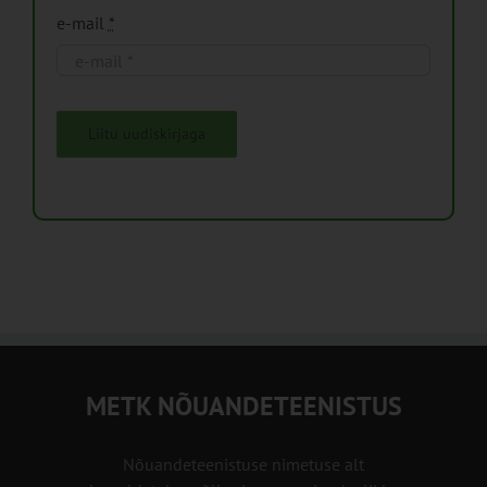
e-mail
*
Liitu uudiskirjaga
METK NÕUANDETEENISTUS
Nõuandeteenistuse nimetuse alt