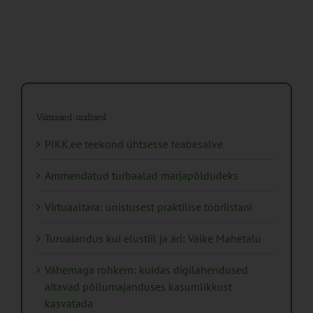
Viimased uudised
PIKK.ee teekond ühtsesse teabesalve
Ammendatud turbaalad marjapõldudeks
Virtuaaltara: unistusest praktilise tööriistani
Turuaiandus kui elustiil ja äri: Väike Mahetalu
Vähemaga rohkem: kuidas digilahendused
aitavad põllumajanduses kasumlikkust
kasvatada