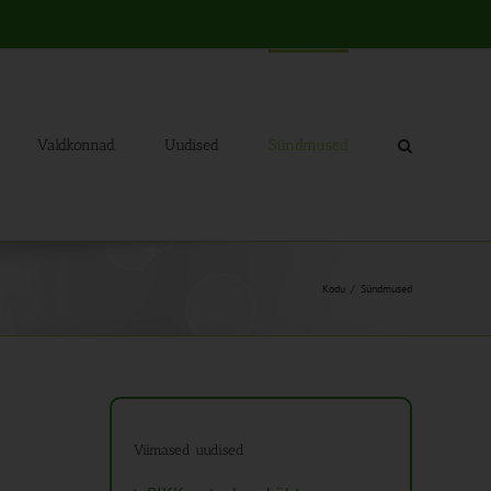
Valdkonnad
Uudised
Sündmused
Kodu
Sündmused
Viimased uudised