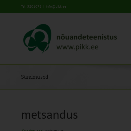
Skip
Tel: 5201078
|
info@pikk.ee
to
content
Sündmused
metsandus
metsandus