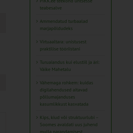
PIKK.ee teekond ühtsesse
teabesalve
mus
Ammendatud turbaalad
s
marjapõldudeks
ation
Virtuaaltara: unistusest
praktilise tööriistani
Turuaiandus kui elustiil ja äri:
Väike Mahetalu
Vähemaga rohkem: kuidas
digilahendused aitavad
põllumajanduses
kasumlikkust kasvatada
Kips, kiud või struktuurlubi –
Soomes avaldati uus juhend
mulla parandamisest