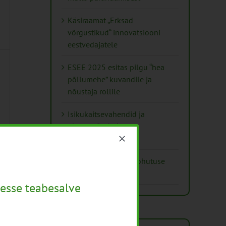
Käsiraamat „Erksad
võrgustikud“ innovatsiooni
eestvedajatele
ESEE 2025 esitas pilgu “hea
põllumehe” kuvandile ja
nõustaja rollile
Isikukaitsevahendid ja
ohutusnõuded
taimekaitsetöödel
Mida näitavad toiduohutuse
seirearuanded
esse teabesalve