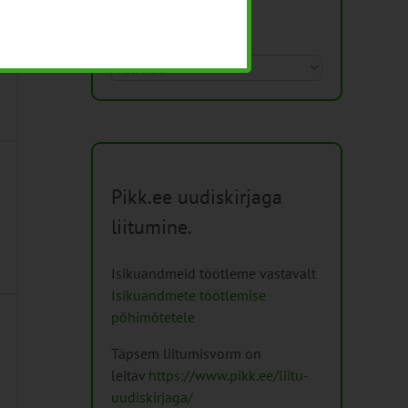
Arhiiv
Arhiiv
Pikk.ee uudiskirjaga
liitumine.
Isikuandmeid töötleme vastavalt
Isikuandmete töötlemise
põhimõtetele
Täpsem liitumisvorm on
leitav
https://www.pikk.ee/liitu-
uudiskirjaga/