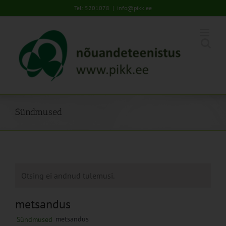
Skip
Tel: 5201078
|
info@pikk.ee
to
content
Sündmused
Otsing ei andnud tulemusi.
metsandus
metsandus
Sündmused