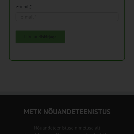
e-mail
*
Liitu uudiskirjaga
METK NÕUANDETEENISTUS
Nõuandeteenistuse nimetuse alt