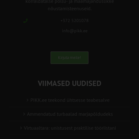
korraldatalse põllu- ja maamajanduslikke
nõustamisteenuseid.
+372 5201078
info@pikk.ee
Kirjuta meile!
VIIMASED UUDISED
PIKK.ee teekond ühtsesse teabesalve
Ammendatud turbaalad marjapõldudeks
Virtuaaltara: unistusest praktilise tööriistani