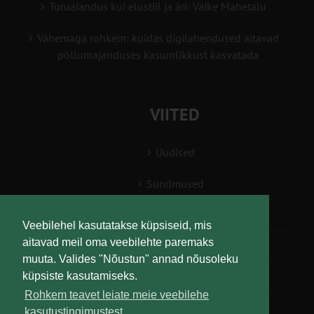
Turuaiandus kui elustiil ja äri: Väike Mahetalu
Vähemaga rohkem: kuidas digilahendused aitavad
põllumajanduses kasumlikkust kasvatada
VIITED
Uudised
Sündmused
Konsulent, nõustaja
Veebilehel kasutatakse küpsiseid, mis
aitavad meil oma veebilehte paremaks
Teabesalv
muuta. Valides "Nõustun" annad nõusoleku
küpsiste kasutamiseks.
Liitu uudiskirjaga
Rohkem teavet leiate meie veebilehe
kasutustingimustest.