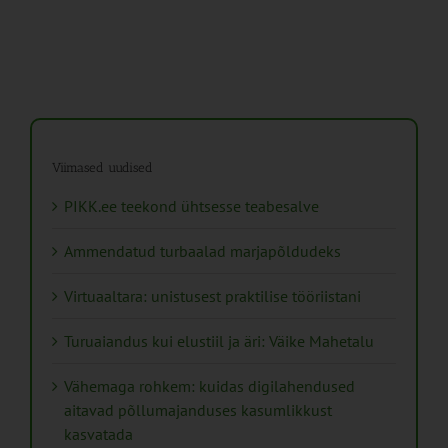
Viimased uudised
PIKK.ee teekond ühtsesse teabesalve
Ammendatud turbaalad marjapõldudeks
Virtuaaltara: unistusest praktilise tööriistani
Turuaiandus kui elustiil ja äri: Väike Mahetalu
Vähemaga rohkem: kuidas digilahendused
aitavad põllumajanduses kasumlikkust
kasvatada