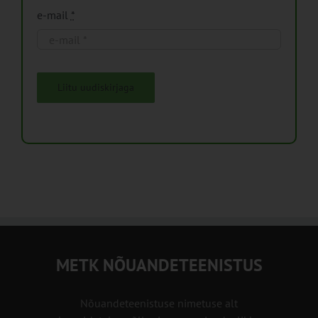
e-mail
*
Liitu uudiskirjaga
METK NÕUANDETEENISTUS
Nõuandeteenistuse nimetuse alt