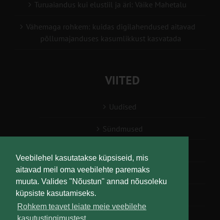
Turuaiandus kui elustiil ja äri: Väike Mahetalu
Vähemaga rohkem: kuidas digilahendused aitavad
põllumajanduses kasumlikkust kasvatada
VIITED
Uudised
Sündmused
Konsulent, nõustaja
Veebilehel kasutatakse küpsiseid, mis
aitavad meil oma veebilehte paremaks
Teabesalv
muuta. Valides "Nõustun" annad nõusoleku
küpsiste kasutamiseks.
Liitu uudiskirjaga
Rohkem teavet leiate meie veebilehe
kasutustingimustest.