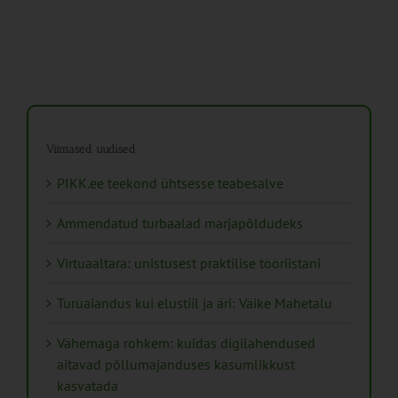
Viimased uudised
PIKK.ee teekond ühtsesse teabesalve
Ammendatud turbaalad marjapõldudeks
Virtuaaltara: unistusest praktilise tööriistani
Turuaiandus kui elustiil ja äri: Väike Mahetalu
Vähemaga rohkem: kuidas digilahendused
aitavad põllumajanduses kasumlikkust
kasvatada