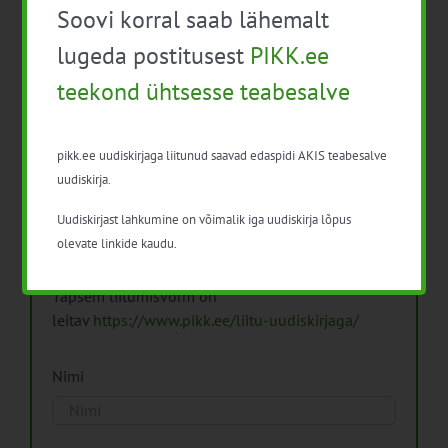
Soovi korral saab lähemalt
Arhiiv
lugeda postitusest
PIKK.ee
teekond ühtsesse teabesalve
pikk.ee uudiskirjaga liitunud saavad edaspidi AKIS teabesalve
Pikk.ee uudiskirjaga liitumine.
uudiskirja.
Uudiskirjast lahkumine on võimalik iga uudiskirja lõpus
Isikuandmeid töötleme vastavalt
Isikuandmete
olevate linkide kaudu.
töötlemise põhimõtetele
Täpsem liitumisvorm on
leitav
https://www.pikk.ee/liitu-uudiskirjaga/
Nimi