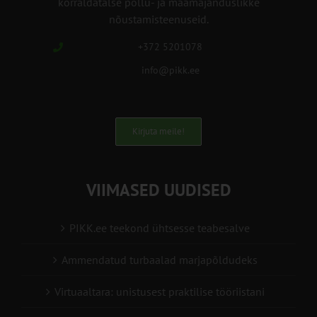
korraldatalse põllu- ja maamajanduslikke
nõustamisteenuseid.
+372 5201078
info@pikk.ee
Kirjuta meile!
VIIMASED UUDISED
PIKK.ee teekond ühtsesse teabesalve
Ammendatud turbaalad marjapõldudeks
Virtuaaltara: unistusest praktilise tööriistani