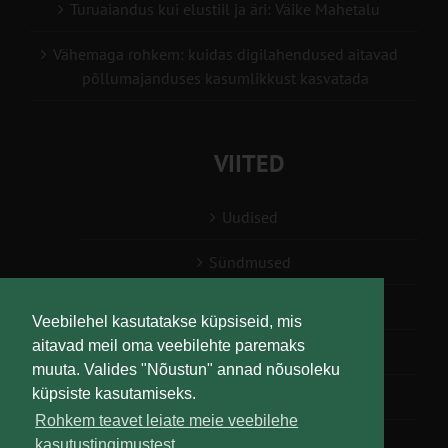
Turuaiandus kui elustiil ja äri: Väike Mahetalu
Vähemaga rohkem: kuidas digilahendused aitavad
põllumajanduses kasumlikkust kasvatada
VIITED
Uudised
Sündmused
Konsulent, nõustaja
Veebilehel kasutatakse küpsiseid, mis
aitavad meil oma veebilehte paremaks
Teabesalv
muuta. Valides "Nõustun" annad nõusoleku
küpsiste kasutamiseks.
Liitu uudiskirjaga
Rohkem teavet leiate meie veebilehe
kasutustingimustest.