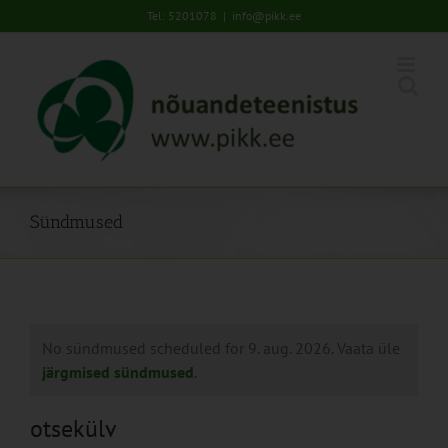
Skip
Tel: 5201078
|
info@pikk.ee
to
content
Sündmused
No sündmused scheduled for 9. aug. 2026. Vaata üle
järgmised sündmused
.
otsekülv