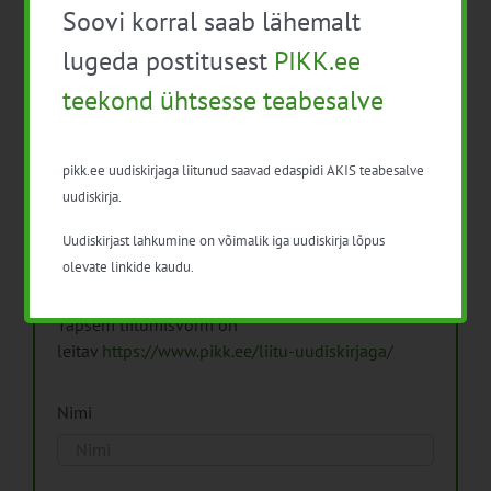
Soovi korral saab lähemalt
Arhiiv
lugeda postitusest
PIKK.ee
teekond ühtsesse teabesalve
pikk.ee uudiskirjaga liitunud saavad edaspidi AKIS teabesalve
Pikk.ee uudiskirjaga liitumine.
uudiskirja.
Uudiskirjast lahkumine on võimalik iga uudiskirja lõpus
Isikuandmeid töötleme vastavalt
Isikuandmete
olevate linkide kaudu.
töötlemise põhimõtetele
Täpsem liitumisvorm on
leitav
https://www.pikk.ee/liitu-uudiskirjaga/
Nimi