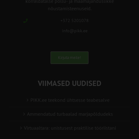
korraldatalse põllu- ja maamajanduslikke
nõustamisteenuseid.
+372 5201078
info@pikk.ee
Kirjuta meile!
VIIMASED UUDISED
PIKK.ee teekond ühtsesse teabesalve
Ammendatud turbaalad marjapõldudeks
Virtuaaltara: unistusest praktilise tööriistani