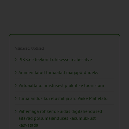
Viimased uudised
PIKK.ee teekond ühtsesse teabesalve
Ammendatud turbaalad marjapõldudeks
Virtuaaltara: unistusest praktilise tööriistani
Turuaiandus kui elustiil ja äri: Väike Mahetalu
Vähemaga rohkem: kuidas digilahendused
aitavad põllumajanduses kasumlikkust
kasvatada