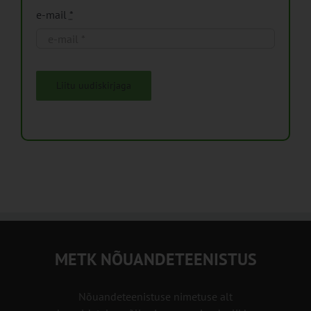
e-mail
*
Liitu uudiskirjaga
METK NÕUANDETEENISTUS
Nõuandeteenistuse nimetuse alt