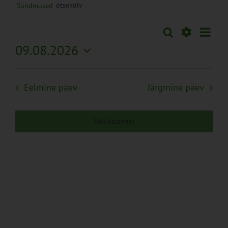
otsekülv
Sündmused
Sünd
Otsi
Sündmused
Päev
Views
Näita
09.08.2026
Search
Naviga
Filtreid
Vali
and
kuupäev.
Views
Eelmine päev
Järgmine päev
Navigation
Telli kalender