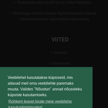
Turuaiandus kui elustiil ja äri: Väike Mahetalu
Vähemaga rohkem: kuidas digilahendused aitavad
põllumajanduses kasumlikkust kasvatada
VIITED
Uudised
Sündmused
Konsulent, nõustaja
Veebilehel kasutatakse küpsiseid, mis
aitavad meil oma veebilehte paremaks
Teabesalv
muuta. Valides "Nõustun" annad nõusoleku
küpsiste kasutamiseks.
Liitu uudiskirjaga
Rohkem teavet leiate meie veebilehe
kasutustingimustest.