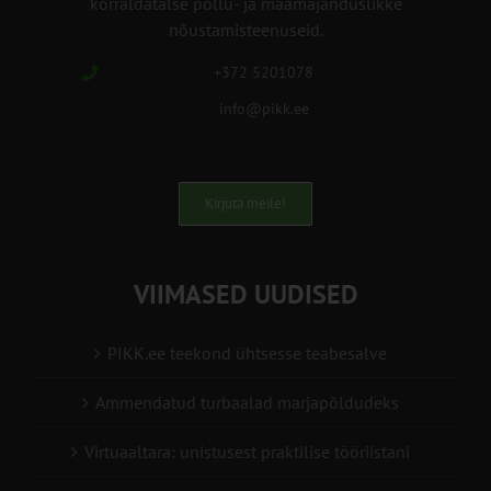
korraldatalse põllu- ja maamajanduslikke
nõustamisteenuseid.
+372 5201078
info@pikk.ee
Kirjuta meile!
VIIMASED UUDISED
PIKK.ee teekond ühtsesse teabesalve
Ammendatud turbaalad marjapõldudeks
Virtuaaltara: unistusest praktilise tööriistani