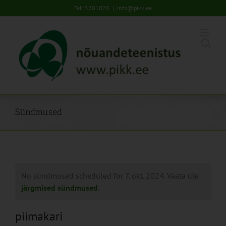
Skip
Tel: 5201078
|
info@pikk.ee
to
content
Sündmused
No sündmused scheduled for 7. okt. 2024. Vaata üle
järgmised sündmused
.
piimakari