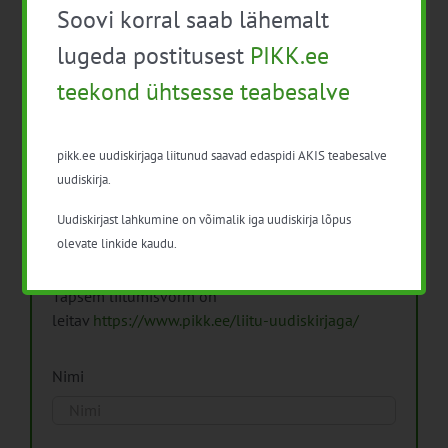
Soovi korral saab lähemalt
Arhiiv
lugeda postitusest
PIKK.ee
teekond ühtsesse teabesalve
pikk.ee uudiskirjaga liitunud saavad edaspidi AKIS teabesalve
Pikk.ee uudiskirjaga liitumine.
uudiskirja.
Uudiskirjast lahkumine on võimalik iga uudiskirja lõpus
Isikuandmeid töötleme vastavalt
Isikuandmete
olevate linkide kaudu.
töötlemise põhimõtetele
Täpsem liitumisvorm on
leitav
https://www.pikk.ee/liitu-uudiskirjaga/
Nimi