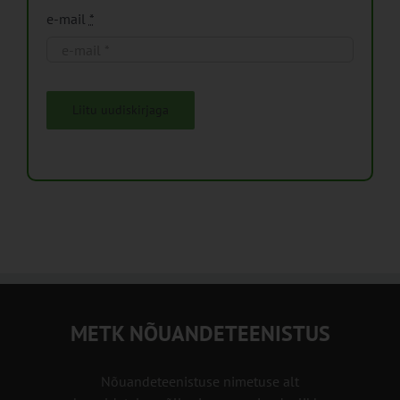
e-mail
*
Liitu uudiskirjaga
METK NÕUANDETEENISTUS
Nõuandeteenistuse nimetuse alt