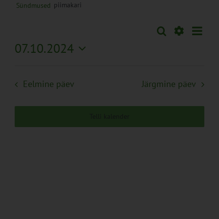
piimakari
Sündmused
Sünd
Otsi
Sündmused
Päev
Views
Näita
07.10.2024
Search
Naviga
Filtreid
Vali
and
kuupäev.
Views
Eelmine päev
Järgmine päev
Navigation
Telli kalender