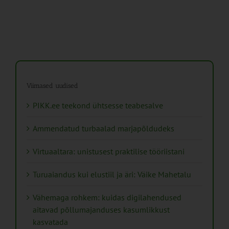
Viimased uudised
PIKK.ee teekond ühtsesse teabesalve
Ammendatud turbaalad marjapõldudeks
Virtuaaltara: unistusest praktilise tööriistani
Turuaiandus kui elustiil ja äri: Väike Mahetalu
Vähemaga rohkem: kuidas digilahendused
aitavad põllumajanduses kasumlikkust
kasvatada