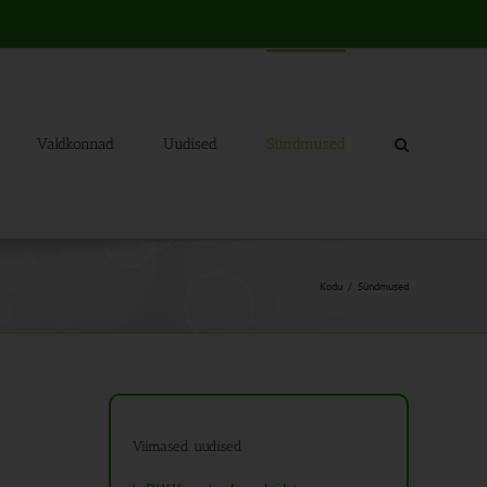
Valdkonnad
Uudised
Sündmused
Kodu
Sündmused
Viimased uudised