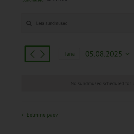
Sündmused
Sündmused
Enter
Keyword.
Search
Search
and
for
Views
05.08.2025
Täna
Sündmused
Navigation
Vali
by
kuupäev.
Keyword.
No sündmused scheduled for 5.
Eelmine päev