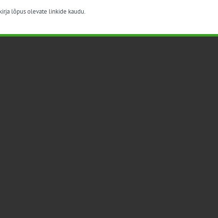
irja lõpus olevate linkide kaudu.