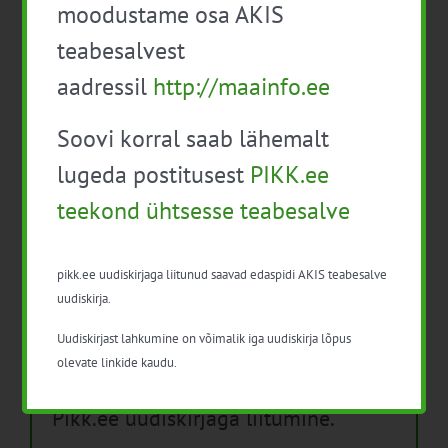
moodustame osa AKIS
Isikukaitsevahendid ja ohutusnõuded
teabesalvest
taimekaitsetöödel
aadressil
http://maainfo.ee
Mida näitavad toiduohutuse seirearuanded
Soovi korral saab lähemalt
lugeda postitusest
PIKK.ee
teekond ühtsesse teabesalve
Arhiiv
Arhiiv
pikk.ee uudiskirjaga liitunud saavad edaspidi AKIS teabesalve
uudiskirja.
Uudiskirjast lahkumine on võimalik iga uudiskirja lõpus
olevate linkide kaudu.
Pikk.ee uudiskirjaga liitumine.