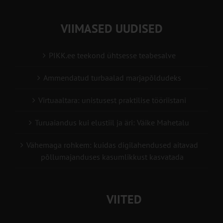
VIIMASED UUDISED
PIKK.ee teekond ühtsesse teabesalve
Ammendatud turbaalad marjapõldudeks
Virtuaaltara: unistusest praktilise tööriistani
Turuaiandus kui elustiil ja äri: Väike Mahetalu
Vähemaga rohkem: kuidas digilahendused aitavad
põllumajanduses kasumlikkust kasvatada
VIITED