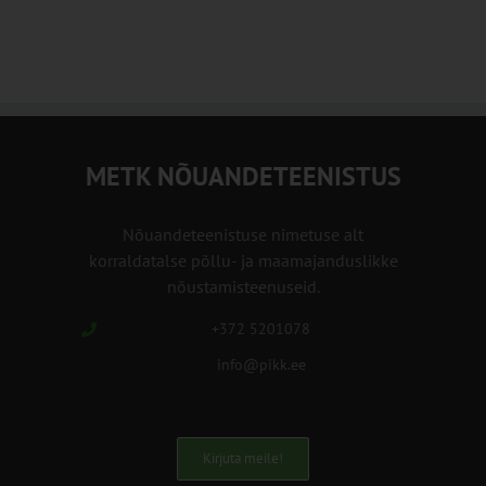
METK NÕUANDETEENISTUS
Nõuandeteenistuse nimetuse alt
korraldatalse põllu- ja maamajanduslikke
nõustamisteenuseid.
+372 5201078
info@pikk.ee
Kirjuta meile!