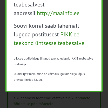
teabesalvest
Mida näitavad toiduohutuse seirearuanded
aadressil
http://maainfo.ee
Soovi korral saab lähemalt
lugeda postitusest
PIKK.ee
teekond ühtsesse teabesalve
Arhiiv
Arhiiv
pikk.ee uudiskirjaga liitunud saavad edaspidi AKIS teabesalve
uudiskirja.
Uudiskirjast lahkumine on võimalik iga uudiskirja lõpus
olevate linkide kaudu.
Pikk.ee uudiskirjaga liitumine.
Isikuandmeid töötleme vastavalt
Isikuandmete
töötlemise põhimõtetele