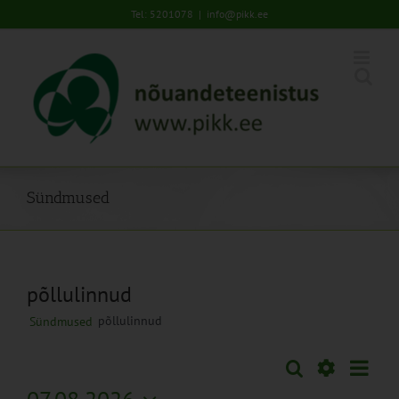
Skip
Tel: 5201078
|
info@pikk.ee
to
content
Sündmused
põllulinnud
põllulinnud
Sündmused
Sünd
Otsi
Sündmused
Kuu
Views
Näita