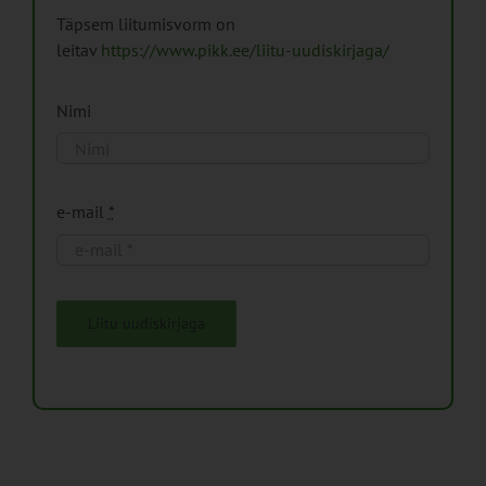
Täpsem liitumisvorm on
leitav
https://www.pikk.ee/liitu-uudiskirjaga/
Nimi
e-mail
*
Liitu uudiskirjaga