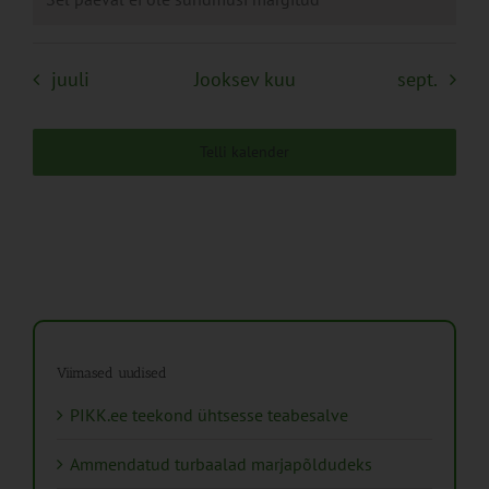
juuli
Jooksev kuu
sept.
Telli kalender
Viimased uudised
PIKK.ee teekond ühtsesse teabesalve
Ammendatud turbaalad marjapõldudeks