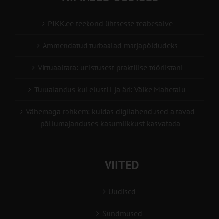
PIKK.ee teekond ühtsesse teabesalve
Ammendatud turbaalad marjapõldudeks
Virtuaaltara: unistusest praktilise tööriistani
Turuaiandus kui elustiil ja äri: Väike Mahetalu
Vähemaga rohkem: kuidas digilahendused aitavad
põllumajanduses kasumlikkust kasvatada
VIITED
Uudised
Sündmused