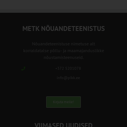
METK NÕUANDETEENISTUS
Nõuandeteenistuse nimetuse alt
korraldatalse põllu- ja maamajanduslikke
nõustamisteenuseid.
+372 5201078
info@pikk.ee
Kirjuta meile!
VIIMASED UUDISED