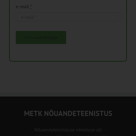
e-mail
*
Liitu uudiskirjaga
METK NÕUANDETEENISTUS
Nõuandeteenistuse nimetuse alt