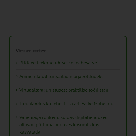
Viimased uudised
PIKK.ee teekond ühtsesse teabesalve
Ammendatud turbaalad marjapõldudeks
Virtuaaltara: unistusest praktilise tööriistani
Turuaiandus kui elustiil ja äri: Väike Mahetalu
Vähemaga rohkem: kuidas digilahendused
aitavad põllumajanduses kasumlikkust
kasvatada