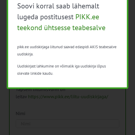
Soovi korral saab lähemalt
Arhiiv
lugeda postitusest
PIKK.ee
teekond ühtsesse teabesalve
pikk.ee uudiskirjaga liitunud saavad edaspidi AKIS teabesalve
Pikk.ee uudiskirjaga liitumine.
uudiskirja.
Uudiskirjast lahkumine on võimalik iga uudiskirja lõpus
Isikuandmeid töötleme vastavalt
Isikuandmete
olevate linkide kaudu.
töötlemise põhimõtetele
Täpsem liitumisvorm on
leitav
https://www.pikk.ee/liitu-uudiskirjaga/
Nimi