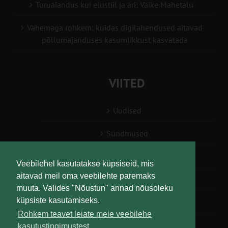
Turuaiandus kui elustiil ja äri: Väike Mahetalu
Vähemaga rohkem: kuidas digilahendused aitavad
põllumajanduses kasumlikkust kasvatada
VIITED
Uudised
Sündmused
Konsulent, nõustaja
Veebilehel kasutatakse küpsiseid, mis
aitavad meil oma veebilehte paremaks
Teabesalv
muuta. Valides "Nõustun" annad nõusoleku
küpsiste kasutamiseks.
Liitu uudiskirjaga
Rohkem teavet leiate meie veebilehe
kasutustingimustest.