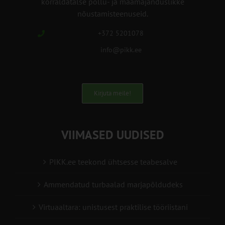
korraldatalse põllu- ja maamajanduslikke
nõustamisteenuseid.
+372 5201078
info@pikk.ee
Kirjuta meile!
VIIMASED UUDISED
PIKK.ee teekond ühtsesse teabesalve
Ammendatud turbaalad marjapõldudeks
Virtuaaltara: unistusest praktilise tööriistani