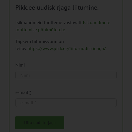
Pikk.ee uudiskirjaga liitumine.
Isikuandmeid töötleme vastavalt
Isikuandmete
töötlemise põhimõtetele
Täpsem liitumisvorm on
leitav
https://www.pikk.ee/liitu-uudiskirjaga/
Nimi
e-mail
*
Liitu uudiskirjaga