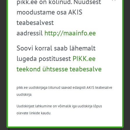
pikk.ee on kolinud. Nüüdsest
ESEE 2025 esitas pilgu “hea põllumehe”
moodustame osa AKIS
kuvandile ja nõustaja rollile
teabesalvest
Isikukaitsevahendid ja ohutusnõuded
taimekaitsetöödel
aadressil
http://maainfo.ee
Mida näitavad toiduohutuse seirearuanded
Soovi korral saab lähemalt
lugeda postitusest
PIKK.ee
teekond ühtsesse teabesalve
Arhiiv
pikk.ee uudiskirjaga liitunud saavad edaspidi AKIS teabesalve
uudiskirja.
Arhiiv
Uudiskirjast lahkumine on võimalik iga uudiskirja lõpus
olevate linkide kaudu.