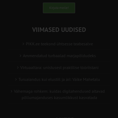
Kirjuta meile!
VIIMASED UUDISED
PIKK.ee teekond ühtsesse teabesalve
Ammendatud turbaalad marjapõldudeks
Virtuaaltara: unistusest praktilise tööriistani
Turuaiandus kui elustiil ja äri: Väike Mahetalu
Vähemaga rohkem: kuidas digilahendused aitavad
põllumajanduses kasumlikkust kasvatada