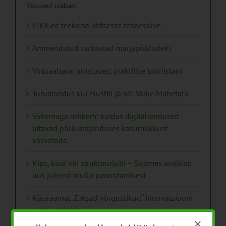
Viimased uudised
PIKK.ee teekond ühtsesse teabesalve
Ammendatud turbaalad marjapõldudeks
Virtuaaltara: unistusest praktilise tööriistani
Turuaiandus kui elustiil ja äri: Väike Mahetalu
Vähemaga rohkem: kuidas digilahendused
aitavad põllumajanduses kasumlikkust
kasvatada
Kips, kiud või struktuurlubi – Soomes avaldati
uus juhend mulla parandamisest
Käsiraamat „Erksad võrgustikud“ innovatsiooni
eestvedajatele