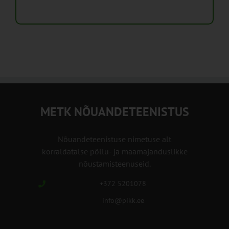
METK NÕUANDETEENISTUS
Nõuandeteenistuse nimetuse alt
korraldatalse põllu- ja maamajanduslikke
nõustamisteenuseid.
+372 5201078
info@pikk.ee