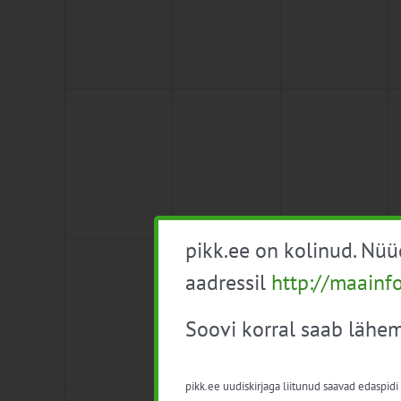
0
0
0
8
9
10
sündmused,
sündmused,
sündmused,
pikk.ee on kolinud. Nü
0
0
0
15
16
17
aadressil
http://maainf
sündmused,
sündmused,
sündmused,
Soovi korral saab lähem
pikk.ee uudiskirjaga liitunud saavad edaspidi