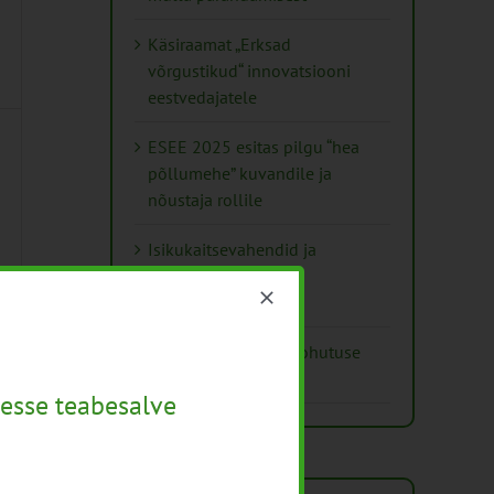
Käsiraamat „Erksad
võrgustikud“ innovatsiooni
eestvedajatele
ESEE 2025 esitas pilgu “hea
põllumehe” kuvandile ja
nõustaja rollile
Isikukaitsevahendid ja
ohutusnõuded
taimekaitsetöödel
Mida näitavad toiduohutuse
seirearuanded
esse teabesalve