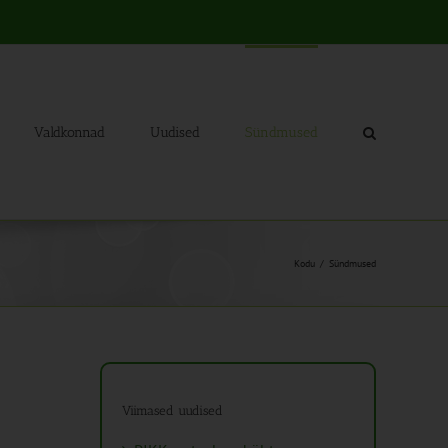
Valdkonnad
Uudised
Sündmused
Kodu
Sündmused
Viimased uudised