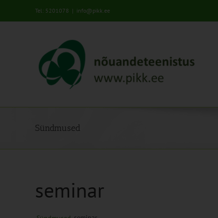
Skip
Tel: 5201078
|
info@pikk.ee
to
content
Sündmused
seminar
seminar