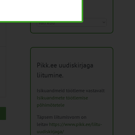
Arhiiv
Arhiiv
Pikk.ee uudiskirjaga
liitumine.
Isikuandmeid töötleme vastavalt
Isikuandmete töötlemise
põhimõtetele
Täpsem liitumisvorm on
leitav
https://www.pikk.ee/liitu-
uudiskirjaga/