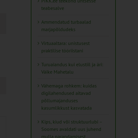
PIKK.ee teekond ühtsesse
teabesalve
mus
Ammendatud turbaalad
s
marjapõldudeks
ation
Virtuaaltara: unistusest
praktilise tööriistani
Turuaiandus kui elustiil ja äri:
Väike Mahetalu
Vähemaga rohkem: kuidas
digilahendused aitavad
põllumajanduses
kasumlikkust kasvatada
Kips, kiud või struktuurlubi –
Soomes avaldati uus juhend
mulla parandamisest