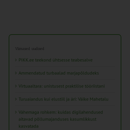
Viimased uudised
PIKK.ee teekond ühtsesse teabesalve
Ammendatud turbaalad marjapõldudeks
Virtuaaltara: unistusest praktilise tööriistani
Turuaiandus kui elustiil ja äri: Väike Mahetalu
Vähemaga rohkem: kuidas digilahendused
aitavad põllumajanduses kasumlikkust
kasvatada