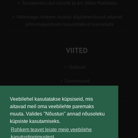
Turuaiandus kui elustiil ja äri: Väike Mahetalu
Vähemaga rohkem: kuidas digilahendused aitavad
põllumajanduses kasumlikkust kasvatada
VIITED
Uudised
Sündmused
Konsulent, nõustaja
Veebilehel kasutatakse küpsiseid, mis
aitavad meil oma veebilehte paremaks
Teabesalv
muuta. Valides "Nõustun" annad nõusoleku
küpsiste kasutamiseks.
Liitu uudiskirjaga
Rohkem teavet leiate meie veebilehe
kasutustingimustest.