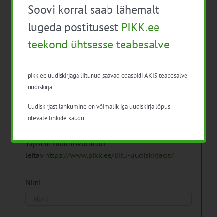
Soovi korral saab lähemalt
Arhiiv
lugeda postitusest
PIKK.ee
teekond ühtsesse teabesalve
pikk.ee uudiskirjaga liitunud saavad edaspidi AKIS teabesalve
Pikk.ee uudiskirjaga liitumine.
uudiskirja.
Uudiskirjast lahkumine on võimalik iga uudiskirja lõpus
Isikuandmeid töötleme vastavalt
Isikuandmete
olevate linkide kaudu.
töötlemise põhimõtetele
Täpsem liitumisvorm on
leitav
https://www.pikk.ee/liitu-uudiskirjaga/
Nimi