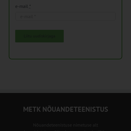
e-mail
*
Liitu uudiskirjaga
METK NÕUANDETEENISTUS
Nõuandeteenistuse nimetuse alt