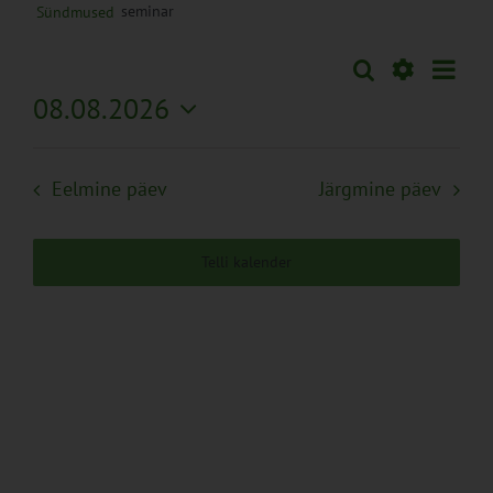
seminar
Sündmused
Sünd
Otsi
Sündmused
Päev
Views
Näita
08.08.2026
Search
Naviga
Filtreid
Vali
and
kuupäev.
Views
Eelmine päev
Järgmine päev
Navigation
Telli kalender