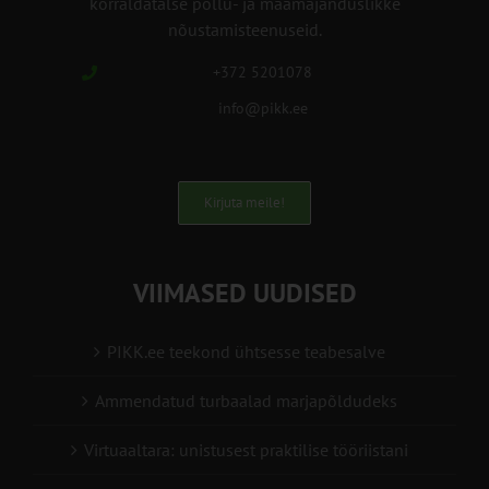
korraldatalse põllu- ja maamajanduslikke
nõustamisteenuseid.
+372 5201078
info@pikk.ee
Kirjuta meile!
VIIMASED UUDISED
PIKK.ee teekond ühtsesse teabesalve
Ammendatud turbaalad marjapõldudeks
Virtuaaltara: unistusest praktilise tööriistani