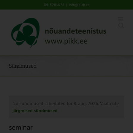
Skip
Tel: 5201078
|
info@pikk.ee
to
content
Sündmused
No sündmused scheduled for 8. aug. 2026. Vaata üle
järgmised sündmused
.
seminar