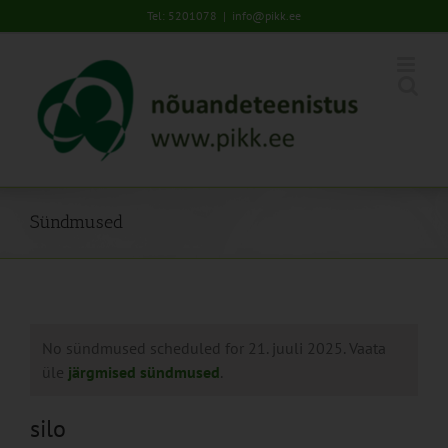
Skip
Tel: 5201078
|
info@pikk.ee
to
content
Sündmused
No sündmused scheduled for 21. juuli 2025. Vaata
üle
järgmised sündmused
.
silo