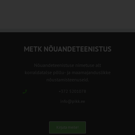
METK NÕUANDETEENISTUS
Nõuandeteenistuse nimetuse alt
korraldatalse põllu- ja maamajanduslikke
nõustamisteenuseid.
+372 5201078
info@pikk.ee
Kirjuta meile!