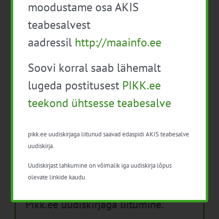
moodustame osa AKIS
Isikukaitsevahendid ja ohutusnõuded
teabesalvest
taimekaitsetöödel
aadressil
http://maainfo.ee
Mida näitavad toiduohutuse seirearuanded
Soovi korral saab lähemalt
lugeda postitusest
PIKK.ee
teekond ühtsesse teabesalve
Arhiiv
Arhiiv
pikk.ee uudiskirjaga liitunud saavad edaspidi AKIS teabesalve
uudiskirja.
Uudiskirjast lahkumine on võimalik iga uudiskirja lõpus
olevate linkide kaudu.
Pikk.ee uudiskirjaga liitumine.