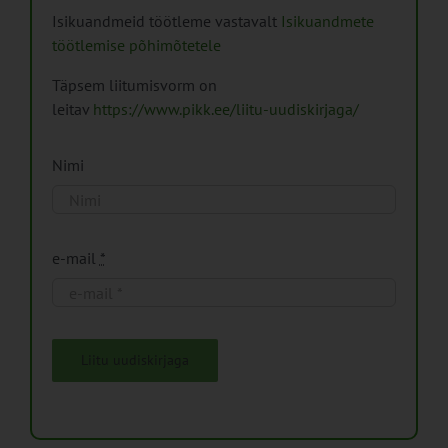
Isikuandmeid töötleme vastavalt
Isikuandmete
töötlemise põhimõtetele
Täpsem liitumisvorm on
leitav
https://www.pikk.ee/liitu-uudiskirjaga/
Nimi
e-mail
*
Liitu uudiskirjaga