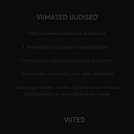
VIIMASED UUDISED
PIKK.ee teekond ühtsesse teabesalve
Ammendatud turbaalad marjapõldudeks
Virtuaaltara: unistusest praktilise tööriistani
Turuaiandus kui elustiil ja äri: Väike Mahetalu
Vähemaga rohkem: kuidas digilahendused aitavad
põllumajanduses kasumlikkust kasvatada
VIITED