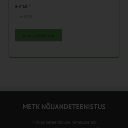
e-mail
*
Liitu uudiskirjaga
METK NÕUANDETEENISTUS
Nõuandeteenistuse nimetuse alt