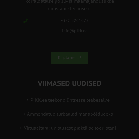
korraldatalse põllu- ja maamajanduslikke
nõustamisteenuseid.
+372 5201078
info@pikk.ee
Kirjuta meile!
VIIMASED UUDISED
PIKK.ee teekond ühtsesse teabesalve
Ammendatud turbaalad marjapõldudeks
Virtuaaltara: unistusest praktilise tööriistani