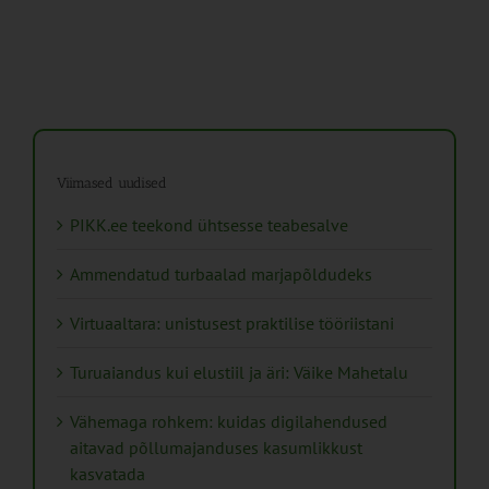
Viimased uudised
PIKK.ee teekond ühtsesse teabesalve
Ammendatud turbaalad marjapõldudeks
Virtuaaltara: unistusest praktilise tööriistani
Turuaiandus kui elustiil ja äri: Väike Mahetalu
Vähemaga rohkem: kuidas digilahendused
aitavad põllumajanduses kasumlikkust
kasvatada