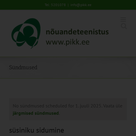
Skip
Tel: 5201078
|
info@pikk.ee
to
content
Sündmused
No sündmused scheduled for 1. juuli 2025. Vaata üle
järgmised sündmused
.
süsiniku sidumine