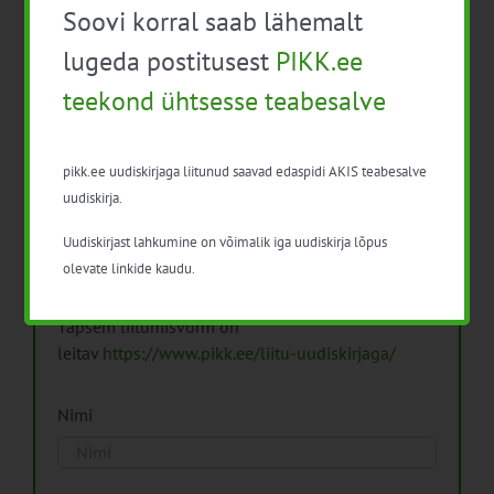
Soovi korral saab lähemalt
Arhiiv
lugeda postitusest
PIKK.ee
teekond ühtsesse teabesalve
pikk.ee uudiskirjaga liitunud saavad edaspidi AKIS teabesalve
Pikk.ee uudiskirjaga liitumine.
uudiskirja.
Uudiskirjast lahkumine on võimalik iga uudiskirja lõpus
Isikuandmeid töötleme vastavalt
Isikuandmete
olevate linkide kaudu.
töötlemise põhimõtetele
Täpsem liitumisvorm on
leitav
https://www.pikk.ee/liitu-uudiskirjaga/
Nimi