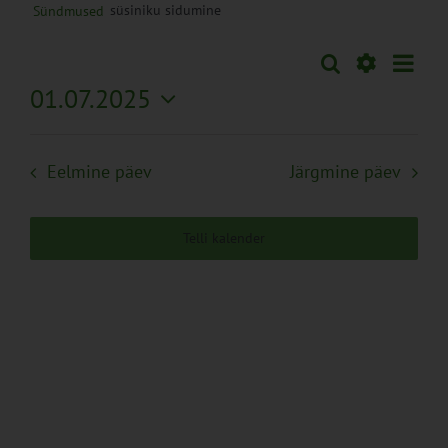
süsiniku sidumine
Sündmused
Sünd
Otsi
Sündmused
Päev
Views
Näita
01.07.2025
Search
Naviga
Filtreid
Vali
and
kuupäev.
Views
Eelmine päev
Järgmine päev
Navigation
Telli kalender