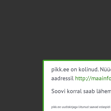
pikk.ee on kolinud. Nü
aadressil
http://maainf
Soovi korral saab lähem
pikk.ee uudiskirjaga liitunud saavad edaspidi