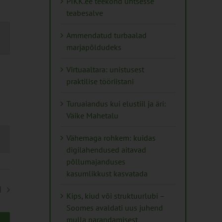
PIKK.ee teekond ühtsesse
teabesalve
s
Ammendatud turbaalad
marjapõldudeks
on
Virtuaaltara: unistusest
praktilise tööriistani
Turuaiandus kui elustiil ja äri:
Väike Mahetalu
Vähemaga rohkem: kuidas
digilahendused aitavad
põllumajanduses
kasumlikkust kasvatada
d
Kips, kiud või struktuurlubi –
Soomes avaldati uus juhend
mulla parandamisest