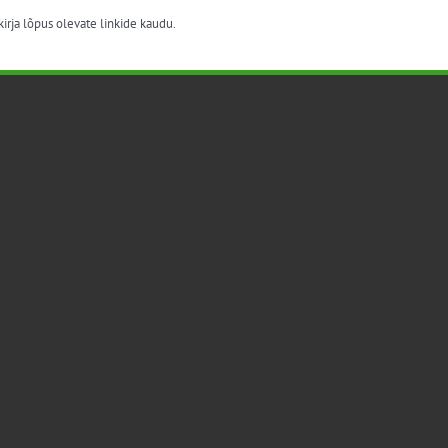
irja lõpus olevate linkide kaudu.