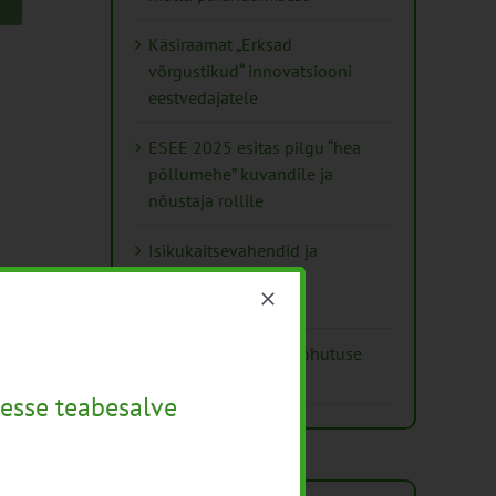
Käsiraamat „Erksad
võrgustikud“ innovatsiooni
eestvedajatele
ESEE 2025 esitas pilgu “hea
põllumehe” kuvandile ja
nõustaja rollile
Isikukaitsevahendid ja
ohutusnõuded
taimekaitsetöödel
Mida näitavad toiduohutuse
seirearuanded
esse teabesalve