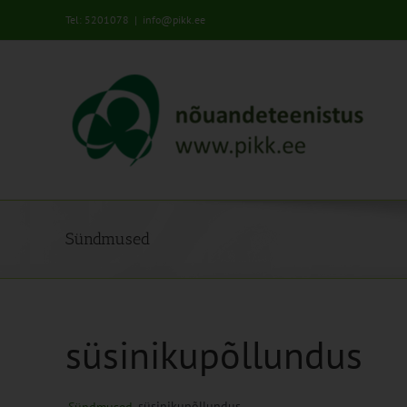
Skip
Tel: 5201078
|
info@pikk.ee
to
content
Sündmused
süsinikupõllundus
süsinikupõllundus