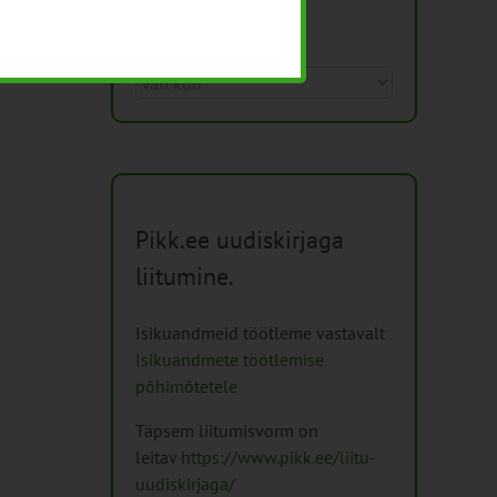
Arhiiv
Arhiiv
Pikk.ee uudiskirjaga
liitumine.
Isikuandmeid töötleme vastavalt
Isikuandmete töötlemise
põhimõtetele
Täpsem liitumisvorm on
leitav
https://www.pikk.ee/liitu-
uudiskirjaga/