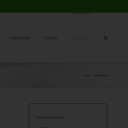
Valdkonnad
Uudised
Sündmused
Kodu
Sündmused
Viimased uudised