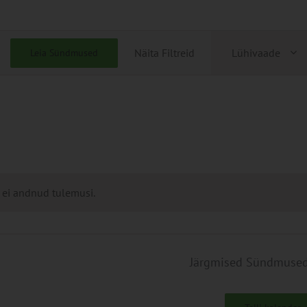
Sündmu
Näita Filtreid
Lühivaade
Leia Sündmused
Views
Navigati
 ei andnud tulemusi.
Järgmised
Sündmuse