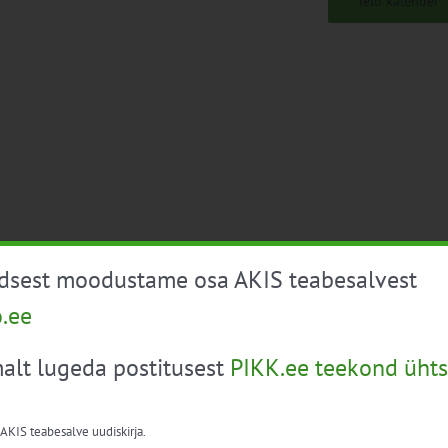
Telli kalender
üdsest moodustame osa AKIS teabesalvest
o.ee
alt lugeda postitusest
PIKK.ee teekond ühts
 AKIS teabesalve uudiskirja.