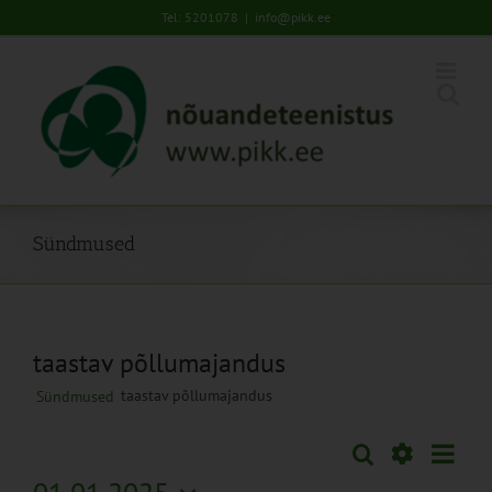
Skip
Tel: 5201078
|
info@pikk.ee
to
content
Sündmused
taastav põllumajandus
taastav põllumajandus
Sündmused
Sünd
Otsi
Sündmused
Kuu
Views
Näita