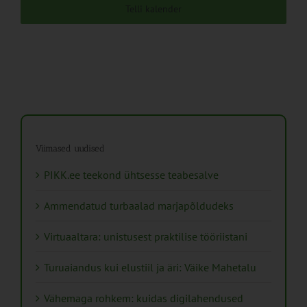
Telli kalender
Viimased uudised
PIKK.ee teekond ühtsesse teabesalve
Ammendatud turbaalad marjapõldudeks
Virtuaaltara: unistusest praktilise tööriistani
Turuaiandus kui elustiil ja äri: Väike Mahetalu
Vähemaga rohkem: kuidas digilahendused