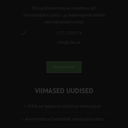
Nõuandeteenistuse nimetuse alt
korraldatalse põllu- ja maamajanduslikke
nõustamisteenuseid.
+372 5201078
info@pikk.ee
Kirjuta meile!
VIIMASED UUDISED
PIKK.ee teekond ühtsesse teabesalve
Ammendatud turbaalad marjapõldudeks