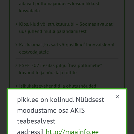
aitavad põllumajanduses kasumlikkust
kasvatada
Kips, kiud või struktuurlubi – Soomes avaldati
uus juhend mulla parandamisest
Käsiraamat „Erksad võrgustikud“ innovatsiooni
eestvedajatele
ESEE 2025 esitas pilgu “hea põllumehe”
kuvandile ja nõustaja rollile
Isikukaitsevahendid ja ohutusnõuded
taimekaitsetöödel
pikk.ee on kolinud. Nüüdsest
Mida näitavad toiduohutuse seirearuanded
moodustame osa AKIS
teabesalvest
aadressil
http://maainfo.ee