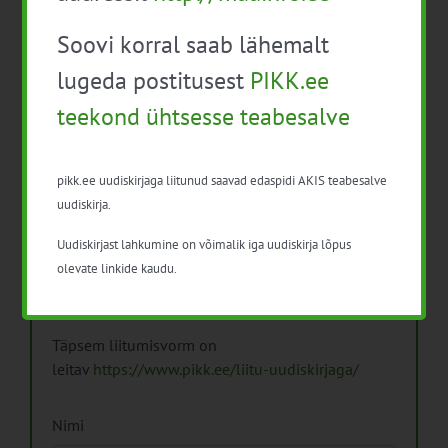
Soovi korral saab lähemalt
Arhiiv
lugeda postitusest
PIKK.ee
Arhiiv
teekond ühtsesse teabesalve
pikk.ee uudiskirjaga liitunud saavad edaspidi AKIS teabesalve
uudiskirja.
Pikk.ee uudiskirjaga liitumine.
Uudiskirjast lahkumine on võimalik iga uudiskirja lõpus
olevate linkide kaudu.
Isikuandmeid töötleme vastavalt
Isikuandmete
töötlemise põhimõtetele
Täpsem liitumisvorm on
leitav
https://www.pikk.ee/liitu-uudiskirjaga/
Nimi