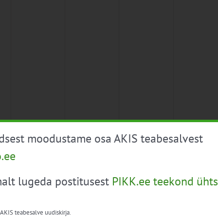
üdsest moodustame osa AKIS teabesalvest
o.ee
alt lugeda postitusest
PIKK.ee teekond ühts
 AKIS teabesalve uudiskirja.