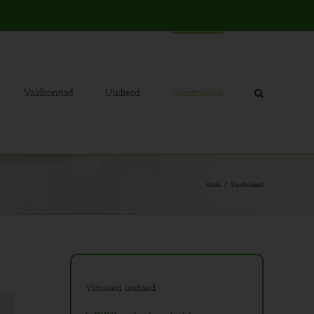
Valdkonnad
Uudised
Sündmused
Kodu
Sündmused
Viimased uudised
mus