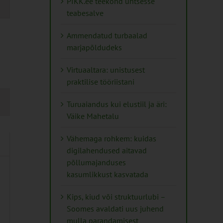
PIKK.ee teekond ühtsesse
teabesalve
tion
Ammendatud turbaalad
marjapõldudeks
Virtuaaltara: unistusest
praktilise tööriistani
Turuaiandus kui elustiil ja äri:
Väike Mahetalu
Vähemaga rohkem: kuidas
digilahendused aitavad
põllumajanduses
kasumlikkust kasvatada
Kips, kiud või struktuurlubi –
Soomes avaldati uus juhend
mulla parandamisest