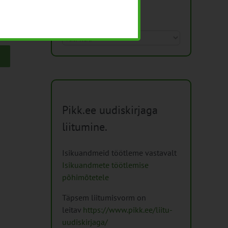
Arhiiv
Arhiiv
Pikk.ee uudiskirjaga
liitumine.
Isikuandmeid töötleme vastavalt
Isikuandmete töötlemise
põhimõtetele
Täpsem liitumisvorm on
leitav
https://www.pikk.ee/liitu-
uudiskirjaga/