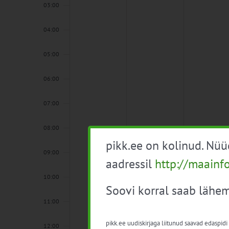
03:00
04:00
05:00
06:00
07:00
08:00
pikk.ee on kolinud. Nü
09:00
aadressil
http://maainf
10:00
Soovi korral saab lähem
11:00
pikk.ee uudiskirjaga liitunud saavad edaspidi
12:00