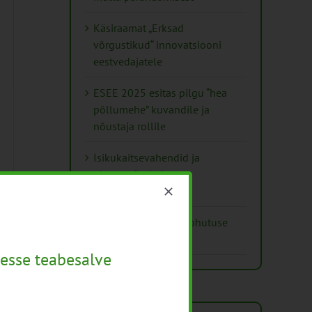
Käsiraamat „Erksad
võrgustikud“ innovatsiooni
eestvedajatele
ESEE 2025 esitas pilgu “hea
põllumehe” kuvandile ja
nõustaja rollile
Isikukaitsevahendid ja
ohutusnõuded
taimekaitsetöödel
Mida näitavad toiduohutuse
seirearuanded
esse teabesalve