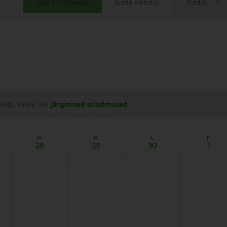
Näita Filtreid
Nädal
Leia Sündmused
Views
Naviga
dagi. Vaata üle
järgmised sündmused
.
N
R
L
P
28
29
30
1