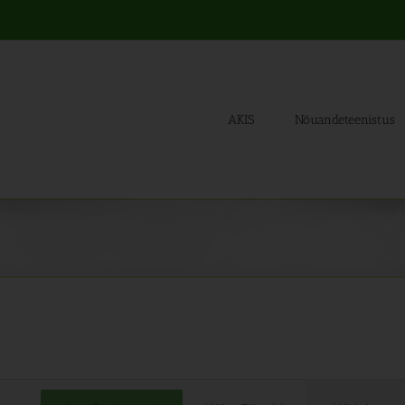
AKIS
Nõuandeteenistus
Sünd