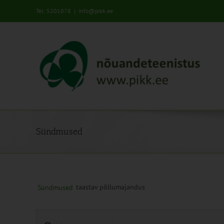
Skip
Tel: 5201078
|
info@pikk.ee
to
content
Sündmused
taastav põllumajandus
Sündmused