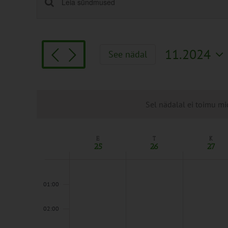
Sündmused
Enter
Keyword.
Search
Search
and
for
Views
11.2024
See nädal
Sündmused
Navigation
Vali
by
kuupäev.
Keyword.
Sel nädalal ei toimu mi
E
T
K
Week
25
26
27
of
Sündmused
00:00
01:00
02:00