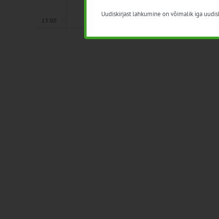
Uudiskirjast lahkumine on võimalik iga uudisk
13:00
14:00
15:00
16:00
17:00
18:00
19:00
20:00
21:00