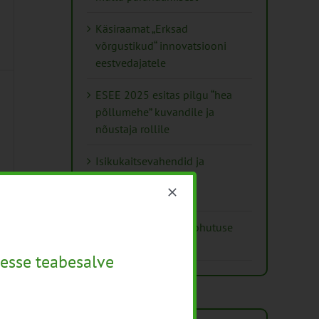
Käsiraamat „Erksad
võrgustikud“ innovatsiooni
eestvedajatele
ESEE 2025 esitas pilgu “hea
põllumehe” kuvandile ja
nõustaja rollile
Isikukaitsevahendid ja
ohutusnõuded
taimekaitsetöödel
Mida näitavad toiduohutuse
seirearuanded
esse teabesalve