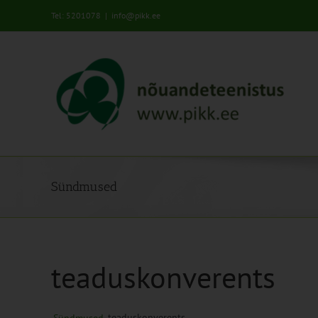
Skip
Tel: 5201078
|
info@pikk.ee
to
content
Sündmused
teaduskonverents
teaduskonverents