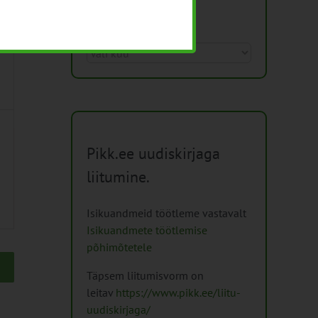
Arhiiv
Arhiiv
Pikk.ee uudiskirjaga
liitumine.
Isikuandmeid töötleme vastavalt
Isikuandmete töötlemise
põhimõtetele
Täpsem liitumisvorm on
leitav
https://www.pikk.ee/liitu-
uudiskirjaga/