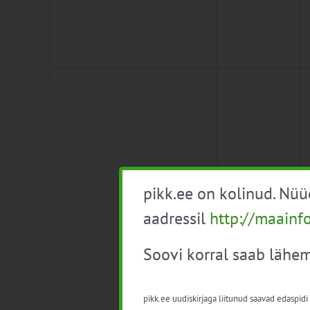
0
0
0
8
9
10
sündmused,
sündmused,
sündmused,
pikk.ee on kolinud. Nü
0
0
0
15
16
17
aadressil
http://maainf
sündmused,
sündmused,
sündmused,
Soovi korral saab lähem
pikk.ee uudiskirjaga liitunud saavad edaspidi