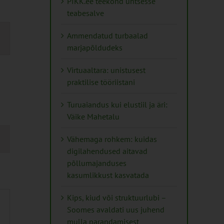
PIKK.ee teekond ühtsesse
teabesalve
mus
Ammendatud turbaalad
s
marjapõldudeks
ation
Virtuaaltara: unistusest
praktilise tööriistani
Turuaiandus kui elustiil ja äri:
Väike Mahetalu
Vähemaga rohkem: kuidas
digilahendused aitavad
põllumajanduses
kasumlikkust kasvatada
Kips, kiud või struktuurlubi –
Soomes avaldati uus juhend
mulla parandamisest