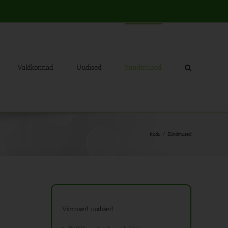
Valdkonnad
Uudised
Sündmused
Kodu
Sündmused
Viimased uudised