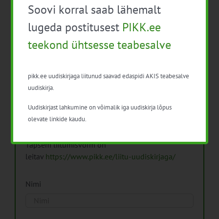
Soovi korral saab lähemalt
Arhiiv
lugeda postitusest
PIKK.ee
teekond ühtsesse teabesalve
pikk.ee uudiskirjaga liitunud saavad edaspidi AKIS teabesalve
Pikk.ee uudiskirjaga liitumine.
uudiskirja.
Uudiskirjast lahkumine on võimalik iga uudiskirja lõpus
Isikuandmeid töötleme vastavalt
Isikuandmete
olevate linkide kaudu.
töötlemise põhimõtetele
Täpsem liitumisvorm on
leitav
https://www.pikk.ee/liitu-uudiskirjaga/
Nimi