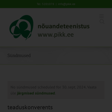
Skip
Tel: 5201078
|
info@pikk.ee
to
content
Sündmused
No sündmused scheduled for 30. sept. 2024. Vaata
üle
järgmised sündmused
.
teaduskonverents