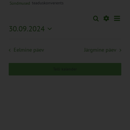
teaduskonverents
Sündmused
Sünd
Otsi
Sündmused
Päev
Views
Näita
30.09.2024
Search
Naviga
Filtreid
Vali
and
kuupäev.
Views
Eelmine päev
Järgmine päev
Navigation
Telli kalender