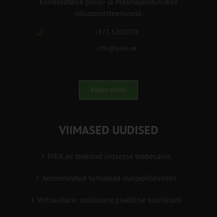
korraldatalse põllu- ja maamajanduslikke
nõustamisteenuseid.
+372 5201078
info@pikk.ee
Kirjuta meile!
VIIMASED UUDISED
PIKK.ee teekond ühtsesse teabesalve
Ammendatud turbaalad marjapõldudeks
Virtuaaltara: unistusest praktilise tööriistani