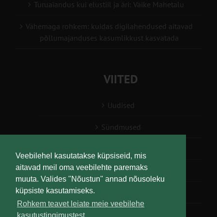
Turuaiandus kui elustiil ja äri: Väike Mahetalu
Vähemaga rohkem: kuidas digilahendused aitavad
põllumajanduses kasumlikkust kasvatada
VIITED
Uudised
Sündmused
Konsulent, nõustaja
Veebilehel kasutatakse küpsiseid, mis
aitavad meil oma veebilehte paremaks
Teabesalv
muuta. Valides "Nõustun" annad nõusoleku
küpsiste kasutamiseks.
Liitu uudiskirjaga
Rohkem teavet leiate meie veebilehe
kasutustingimustest.