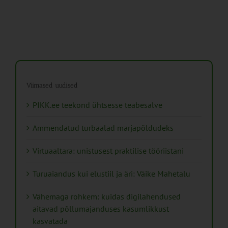
Viimased uudised
PIKK.ee teekond ühtsesse teabesalve
Ammendatud turbaalad marjapõldudeks
Virtuaaltara: unistusest praktilise tööriistani
Turuaiandus kui elustiil ja äri: Väike Mahetalu
Vähemaga rohkem: kuidas digilahendused
aitavad põllumajanduses kasumlikkust
kasvatada