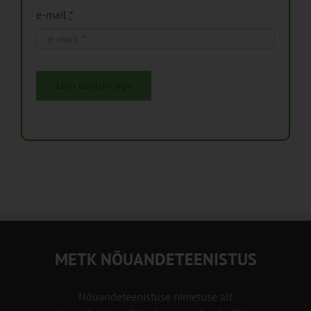
e-mail
*
Liitu uudiskirjaga
METK NÕUANDETEENISTUS
Nõuandeteenistuse nimetuse alt