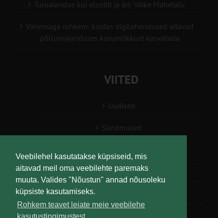
Turuaiandus kui elustiil ja äri: Väike Mahetalu
Vähemaga rohkem: kuidas digilahendused aitavad
põllumajanduses kasumlikkust kasvatada
VIITED
Uudised
Sündmused
Konsulent, nõustaja
Veebilehel kasutatakse küpsiseid, mis
aitavad meil oma veebilehte paremaks
Teabesalv
muuta. Valides "Nõustun" annad nõusoleku
küpsiste kasutamiseks.
Liitu uudiskirjaga
Rohkem teavet leiate meie veebilehe
kasutustingimustest.