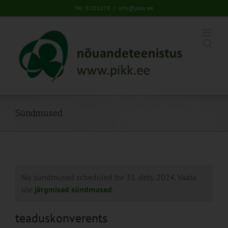
Skip
Tel: 5201078
|
info@pikk.ee
to
content
Sündmused
No sündmused scheduled for 31. dets. 2024. Vaata
üle
järgmised sündmused
.
teaduskonverents