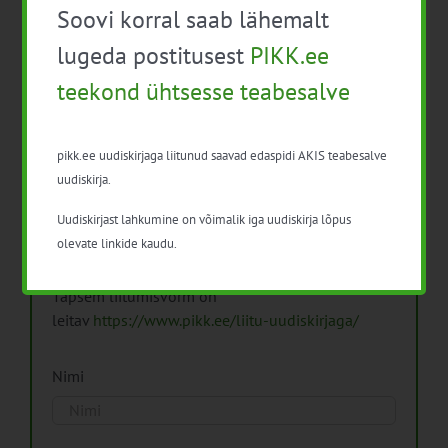
Soovi korral saab lähemalt
Arhiiv
lugeda postitusest
PIKK.ee
teekond ühtsesse teabesalve
pikk.ee uudiskirjaga liitunud saavad edaspidi AKIS teabesalve
Pikk.ee uudiskirjaga liitumine.
uudiskirja.
Uudiskirjast lahkumine on võimalik iga uudiskirja lõpus
Isikuandmeid töötleme vastavalt
Isikuandmete
olevate linkide kaudu.
töötlemise põhimõtetele
Täpsem liitumisvorm on
leitav
https://www.pikk.ee/liitu-uudiskirjaga/
Nimi