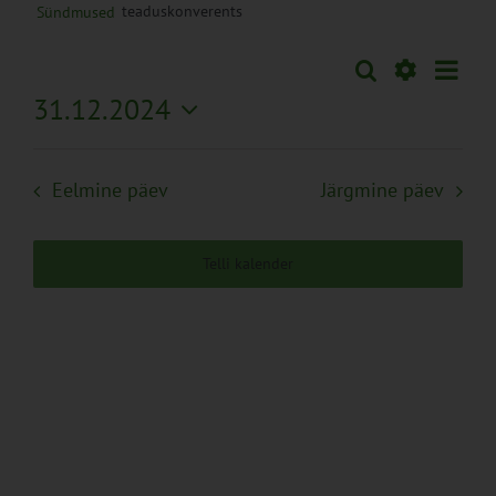
teaduskonverents
Sündmused
Sünd
Otsi
Sündmused
Päev
Views
Näita
31.12.2024
Search
Naviga
Filtreid
Vali
and
kuupäev.
Views
Eelmine päev
Järgmine päev
Navigation
Telli kalender