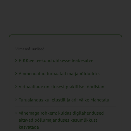
Viimased uudised
PIKK.ee teekond ühtsesse teabesalve
Ammendatud turbaalad marjapõldudeks
Virtuaaltara: unistusest praktilise tööriistani
Turuaiandus kui elustiil ja äri: Väike Mahetalu
Vähemaga rohkem: kuidas digilahendused
aitavad põllumajanduses kasumlikkust
kasvatada