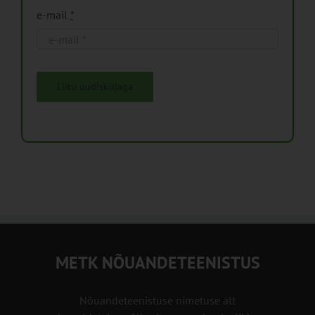
e-mail
*
Liitu uudiskirjaga
METK NÕUANDETEENISTUS
Nõuandeteenistuse nimetuse alt