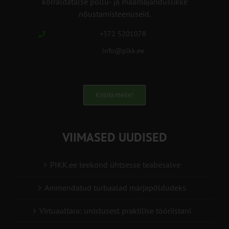
korraldatalse põllu- ja maamajanduslikke
nõustamisteenuseid.
+372 5201078
info@pikk.ee
Kirjuta meile!
VIIMASED UUDISED
PIKK.ee teekond ühtsesse teabesalve
Ammendatud turbaalad marjapõldudeks
Virtuaaltara: unistusest praktilise tööriistani