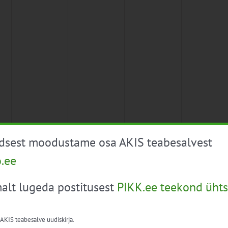
üdsest moodustame osa AKIS teabesalvest
o.ee
alt lugeda postitusest
PIKK.ee teekond ühts
 AKIS teabesalve uudiskirja.