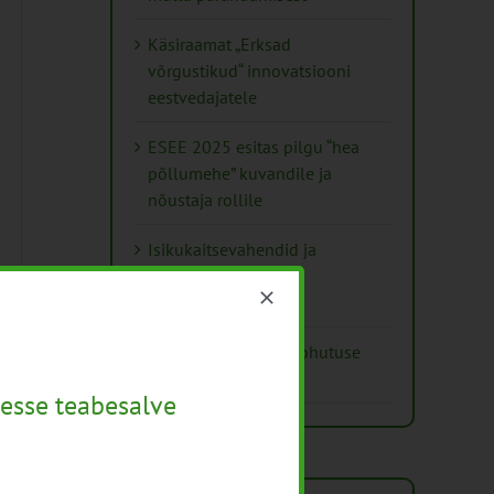
Käsiraamat „Erksad
võrgustikud“ innovatsiooni
eestvedajatele
ESEE 2025 esitas pilgu “hea
põllumehe” kuvandile ja
nõustaja rollile
Isikukaitsevahendid ja
ohutusnõuded
taimekaitsetöödel
Mida näitavad toiduohutuse
seirearuanded
esse teabesalve