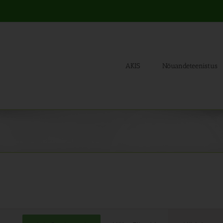
AKIS
Nõuandeteenistus
Sünd