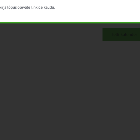
irja lõpus olevate linkide kaudu.
Telli kalender