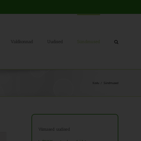
Valdkonnad
Uudised
Sündmused
Kodu
Sündmused
Viimased uudised
mus