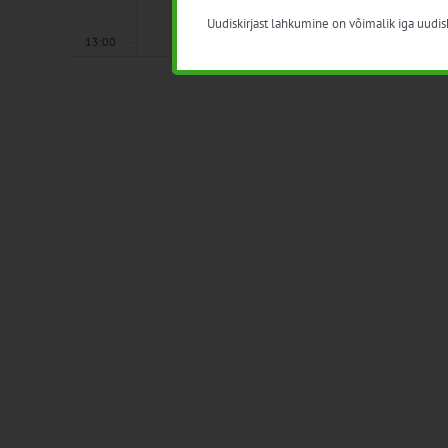
Uudiskirjast lahkumine on võimalik iga uudisk
13:00
14:00
15:00
16:00
17:00
18:00
19:00
20:00
21:00