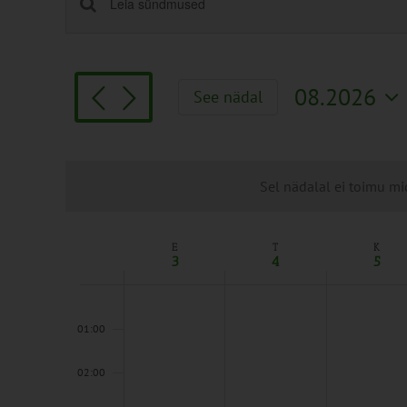
Sündmused
Enter
Keyword.
Search
Search
and
for
Views
08.2026
See nädal
Sündmused
Navigation
Vali
by
kuupäev.
Keyword.
Sel nädalal ei toimu mi
E
T
K
Week
3
4
5
of
Sündmused
00:00
01:00
02:00