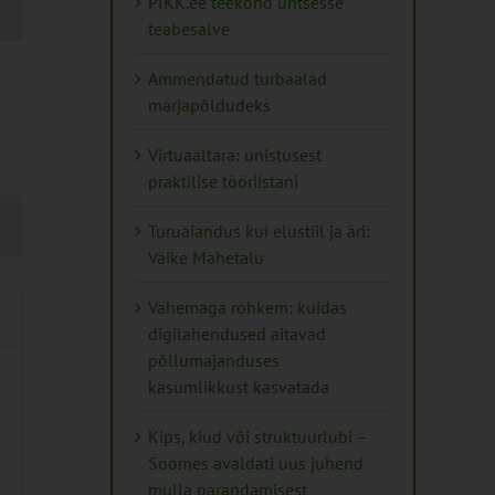
PIKK.ee teekond ühtsesse
teabesalve
tion
Ammendatud turbaalad
marjapõldudeks
Virtuaaltara: unistusest
praktilise tööriistani
Turuaiandus kui elustiil ja äri:
Väike Mahetalu
Vähemaga rohkem: kuidas
digilahendused aitavad
põllumajanduses
kasumlikkust kasvatada
Kips, kiud või struktuurlubi –
Soomes avaldati uus juhend
mulla parandamisest