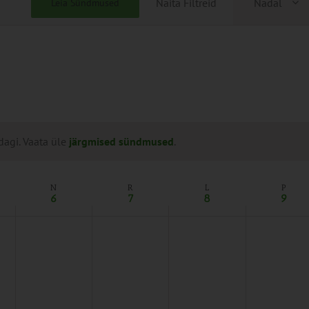
Näita Filtreid
Nädal
Leia Sündmused
Views
Naviga
dagi. Vaata üle
järgmised sündmused
.
N
R
L
P
6
7
8
9