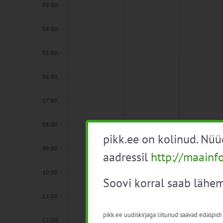
03:00
04:00
05:00
06:00
07:00
08:00
pikk.ee on kolinud. Nü
09:00
aadressil
http://maainf
10:00
Soovi korral saab lähem
11:00
pikk.ee uudiskirjaga liitunud saavad edaspidi
12:00