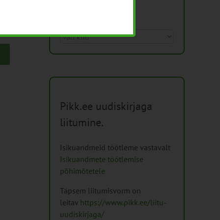
Arhiiv
Arhiiv
Pikk.ee uudiskirjaga
liitumine.
Isikuandmeid töötleme vastavalt
Isikuandmete töötlemise
põhimõtetele
Täpsem liitumisvorm on
leitav
https://www.pikk.ee/liitu-
uudiskirjaga/