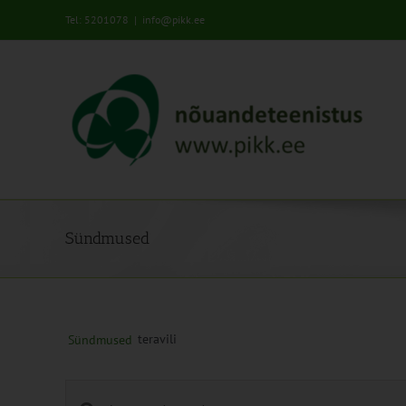
Skip
Tel: 5201078
|
info@pikk.ee
to
content
Sündmused
teravili
Sündmused